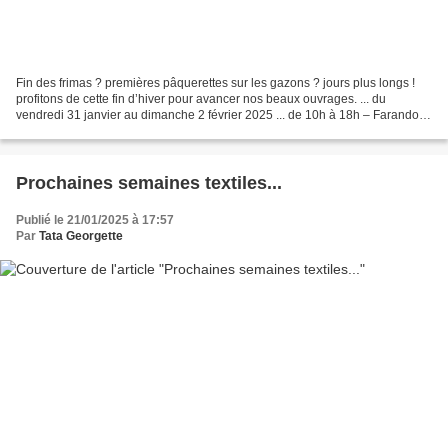
Fin des frimas ? premières pâquerettes sur les gazons ? jours plus longs !
profitons de cette fin d’hiver pour avancer nos beaux ouvrages. ... du
vendredi 31 janvier au dimanche 2 février 2025 ... de 10h à 18h – Farandole
des passions créatives Renseignements...
Prochaines semaines textiles...
Publié le 21/01/2025 à 17:57
Par
Tata Georgette