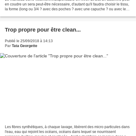
en coudre un sera peut-être nécessaire, d'autant qu'il faudra choisir le tissu,
la forme (long ou 3/4 ? avec des poches ? avec une capuche ? ou avec le
chapeau assorti ? etc.)....
Trop propre pour être clean...
Publié le 25/09/2018 à 14:13
Par
Tata Georgette
Les fibres synthétiques, à chaque lavage, libèrent des micro particules dans
l'eau, eau qui rejoint les océans, océans dans lequel se nourrissent