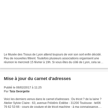
Le Musée des Tissus de Lyon attend toujours de voir son sort enfin décidé.
Peu de nouvelles filtrent. Toutefois plusieurs associations organisent une
réunion le mercredi 15 février à 19h. Si vous êtes du còté de Lyon, cela se
passera à l'amphithéâtre...
Mise à jour du carnet d'adresses
Publié le 08/02/2017 à 11:25
Par
Tata Georgette
Voici les derniers venus dans le carnet d'adresses : Du tricot ? de la laine ?
Atelier Sylvie Claire - 63, avenue Frédéric Estèbe - 31200 Toulouse - tel06
76 62 53 66 - cours de couture et de tricot machine - à ma connaissance,