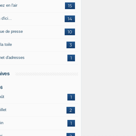
ez en l'air
15
 d'ici...
14
ue de presse
10
la toile
3
net d'adresses
1
ives
26
oût
1
illet
2
in
1
ai