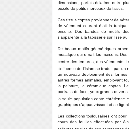
dimensions, parfois éclatées entre pl
puzzle de petits morceaux de tissus.
Ces tissus coptes proviennent de vête
de vêtement courant était la tunique
ensuite. Des bandes de motifs déco
s’apparente à la tapisserie sur lisse au
De beaux motifs géométriques ornent
mosaïque qui ornait les maisons. Des mo
centre des tentures, des vêtements. Le
l’influence de l’Islam se traduit par un 
un nouveau déploiement des formes n
autres formes animales, employant tout 
la peinture, la céramique coptes. L
portraits de face, yeux grands ouverts
la seule population copte chrétienne et
graphiques s'appauvrissent et se figent
Les collections toulousaines ont pour 
cours des fouilles effectuées par A
collectes textiles de ces campagnes de