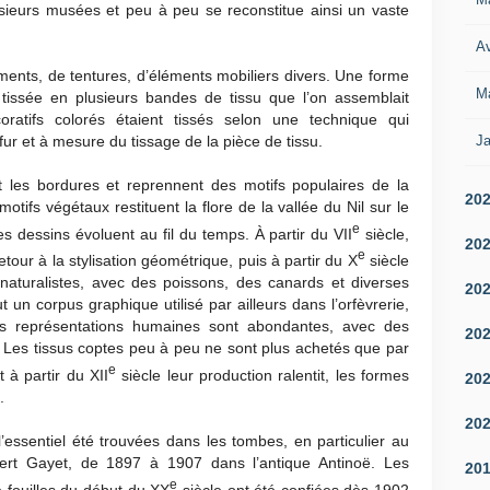
usieurs musées et peu à peu se reconstitue ainsi un vaste
Av
ments, de tentures, d’éléments mobiliers divers. Une forme
M
 tissée en plusieurs bandes de tissu que l’on assemblait
ratifs colorés étaient tissés selon une technique qui
Ja
 fur et à mesure du tissage de la pièce de tissu.
 les bordures et reprennent des motifs populaires de la
20
tifs végétaux restituent la flore de la vallée du Nil sur le
e
s dessins évoluent au fil du temps. À partir du VII
siècle,
20
e
retour à la stylisation géométrique, puis à partir du X
siècle
aturalistes, avec des poissons, des canards et diverses
20
un corpus graphique utilisé par ailleurs dans l’orfèvrerie,
es représentations humaines sont abondantes, avec des
20
. Les tissus coptes peu à peu ne sont plus achetés que par
e
 à partir du XII
siècle leur production ralentit, les formes
20
.
20
l’essentiel été trouvées dans les tombes, en particulier au
lbert Gayet, de 1897 à 1907 dans l’antique Antinoë. Les
20
e
 fouilles du début du XX
siècle ont été confiées dès 1902