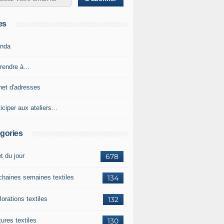
es
nda
rendre à...
net d'adresses
iciper aux ateliers...
gories
et du jour
678
chaines semaines textiles
134
orations textiles
132
ures textiles
130