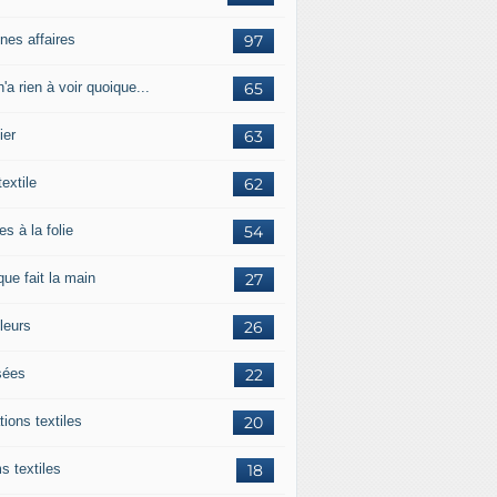
nes affaires
97
'a rien à voir quoique...
65
ier
63
textile
62
es à la folie
54
ue fait la main
27
leurs
26
ées
22
tions textiles
20
s textiles
18