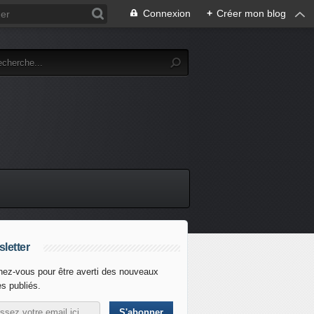
Connexion
+
Créer mon blog
letter
ez-vous pour être averti des nouveaux
es publiés.