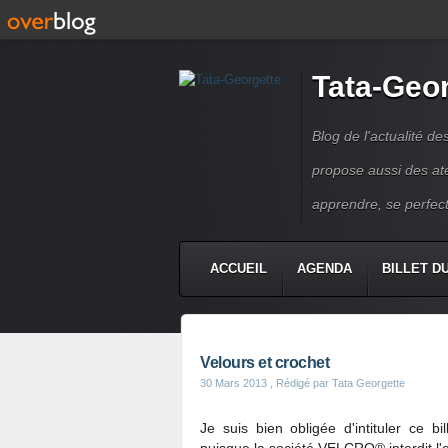
Tata-Geo
Blog de l'actualité de
propose aussi des atel
apprendre, se perfect
ACCUEIL
AGENDA
BILLET D
Velours et crochet
30 Mars 2013
, Rédigé par Tata Georgette
Je suis bien obligée d'intituler ce bi