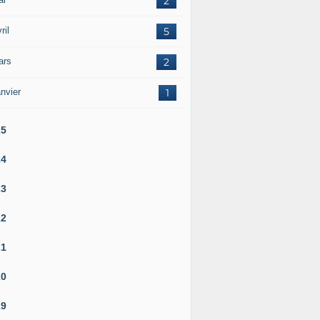
2
ril
5
ars
2
nvier
1
25
24
23
22
21
20
19