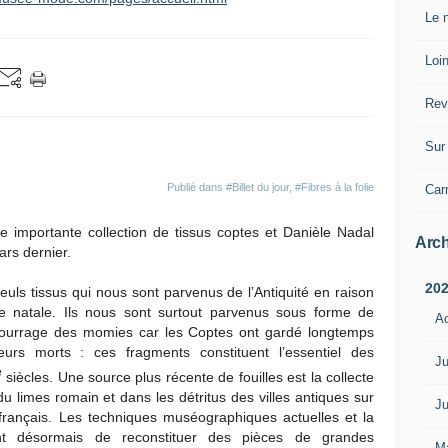
Le n
Loin
Rev
Sur 
Publié dans
#Billet du jour
,
#Fibres à la folie
Car
importante collection de tissus coptes et Danièle Nadal
Arch
ars dernier.
20
euls tissus qui nous sont parvenus de l’Antiquité en raison
rre natale. Ils nous sont surtout parvenus sous forme de
A
bourrage des momies car les Coptes ont gardé longtemps
eurs morts : ces fragments constituent l’essentiel des
Ju
e
siècles. Une source plus récente de fouilles est la collecte
 du limes romain et dans les détritus des villes antiques sur
Ju
 français. Les techniques muséographiques actuelles et la
nt désormais de reconstituer des pièces de grandes
M