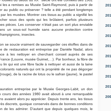
qui les a remises au Musée Saint-Raymond, puis à partir de
20
 au public ou préserver ? telle a été pendant longtemps
s par les musées. Montrer ces tissus au public a signifié les
20
cher sous des spots qui les brûlaient, parfois plusieurs
nes pièces. Les conserver n’était pas un sort plus enviable
20
dans un sous-sol humide sans aucune protection contre
e champignons, insectes.
20
on se soucie vraiment de sauvegarder ces étoffes dans de
20
 de restauration est entreprise par Danièle Nadal, alors
ce à les nettoyer en cherchant conseil auprès de ses
20
rance (Louvre, musée Guimet,…). Par bonheur, la fibre de
u lin qui est une fibre facile à nettoyer et aussi de la laine
20
 colorants naturels qui ont la propriété de ne pas dégorger
(rouge), de la racine de lotus ou le safran (jaune), le pastel
20
20
auration entreprise par le Musée Georges-Labit, un don
 cours des années 1980 avait abouti à une remarquable
20
 avaient alors pu apprécier. Depuis trente ans, les tissus
ès discrets, quoique conservés dans de bonnes conditions
ion de les admirer. D’autant que depuis quelques mois, le