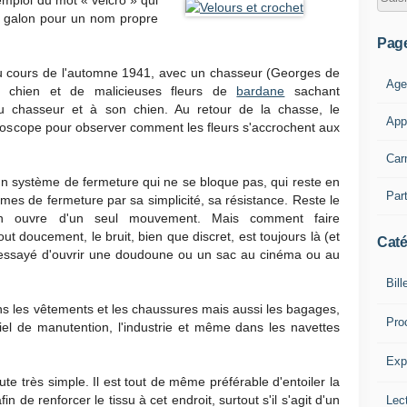
emploi du mot « velcro » qui
de galon pour un nom propre
Pag
u cours de l'automne 1941, avec un chasseur (Georges de
Age
n chien et de malicieuses fleurs de
bardane
sachant
u chasseur et à son chien. Au retour de la chasse, le
App
croscope pour observer comment les fleurs s'accrochent aux
Car
 un système de fermeture qui ne se bloque pas, qui reste en
Part
mes de fermeture par sa simplicité, sa résistance. Reste le
'on ouvre d'un seul mouvement. Mais comment faire
ut doucement, le bruit, bien que discret, est toujours là (et
Caté
t essayé d'ouvrir une doudoune ou un sac au cinéma ou au
Bill
s les vêtements et les chaussures mais aussi les bagages,
Pro
riel de manutention, l'industrie et même dans les navettes
Expl
e très simple. Il est tout de même préférable d'entoiler la
in de renforcer le tissu à cet endroit, surtout s'il s'agit d'un
Lect