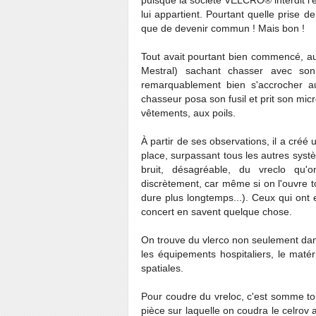
puisque la société VELCRO® interdit l'
lui appartient. Pourtant quelle prise 
que de devenir commun ! Mais bon !
Tout avait pourtant bien commencé, a
Mestral) sachant chasser avec so
remarquablement bien s'accrocher a
chasseur posa son fusil et prit son mi
vêtements, aux poils.
À partir de ses observations, il a créé
place, surpassant tous les autres systè
bruit, désagréable, du vreclo qu
discrètement, car même si on l'ouvre to
dure plus longtemps...). Ceux qui on
concert en savent quelque chose.
On trouve du vlerco non seulement dan
les équipements hospitaliers, le maté
spatiales.
Pour coudre du vreloc, c'est somme tout
pièce sur laquelle on coudra le celrov af