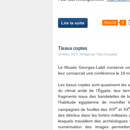
Lire la suite
Repost
0
Tissus coptes
19 Mars 2013
, Rédigé par Tata Georgette
Le Musée Georges-Labit conserve une 
leur consacrait une conférence le 16 m
Les tissus coptes sont quasiment les s
du climat aride de l’Égypte, leur te
fragments issus des bandelettes de 
l’habitude égyptienne de momifier l
e
campagnes de fouilles des XIX
et XX
des détritus dans les fortins militaires
lesquels travaillent des archéologues
numérisation des images permette