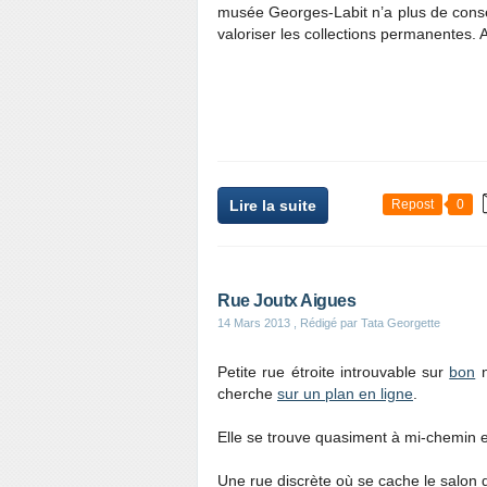
musée Georges-Labit n’a plus de conse
valoriser les collections permanentes. A
Lire la suite
Repost
0
Rue Joutx Aigues
14 Mars 2013
, Rédigé par Tata Georgette
Petite rue étroite introuvable sur
bon
n
cherche
sur un plan en ligne
.
Elle se trouve quasiment à mi-chemin e
Une rue discrète où se cache le salon 