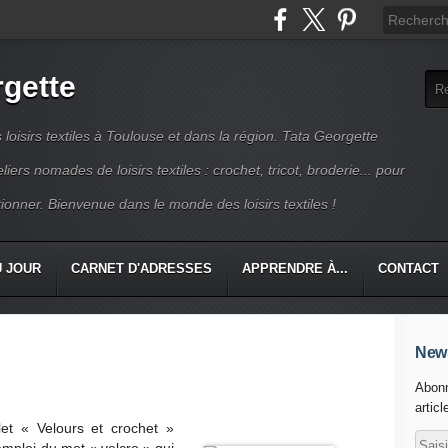
rgette
s loisirs textiles à Toulouse et dans la région. Tata Georgette
iers nomades de loisirs textiles : crochet, tricot, broderie... pour
ionner. Bienvenue dans le monde des loisirs textiles !
U JOUR
CARNET D'ADRESSES
APPRENDRE À...
CONTACT
News
Abonn
articl
llet « Velours et crochet »