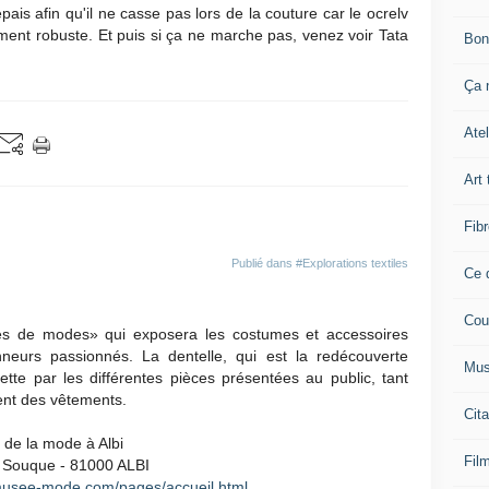
épais afin qu'il ne casse pas lors de la couture car le ocrelv
ement robuste. Et puis si ça ne marche pas, venez voir Tata
Bon
Ça n
Atel
Art 
Fibr
Publié dans
#Explorations textiles
Ce q
Cou
res de modes» qui exposera les costumes et accessoires
eurs passionnés. La dentelle, qui est la redécouverte
Mus
tte par les différentes pièces présentées au public, tant
t des vêtements.
Cita
 de la mode à Albi
Film
a Souque - 81000 ALBI
musee-mode.com/pages/accueil.html