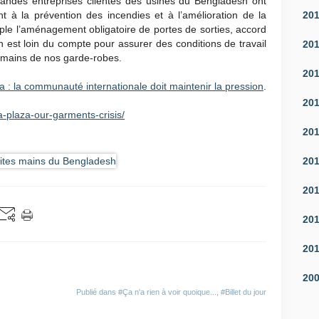
randes entreprises clientes des usines du Bengladesh ont
20
 à la prévention des incendies et à l’amélioration de la
ple l’aménagement obligatoire de portes de sorties, accord
n est loin du compte pour assurer des conditions de travail
20
es mains de nos garde-robes.
20
 : la communauté internationale doit maintenir la pression
.
20
-plaza-our-garments-crisis/
20
20
20
20
20
20
Publié dans
#Ça n'a rien à voir quoique...
,
#Billet du jour