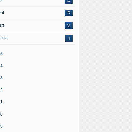
2
ril
5
ars
2
nvier
1
25
24
23
22
21
20
19