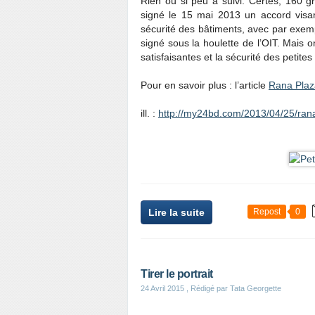
Rien ou si peu a suivi. Certes, 160 g
signé le 15 mai 2013 un accord visant
sécurité des bâtiments, avec par exem
signé sous la houlette de l’OIT. Mais o
satisfaisantes et la sécurité des petit
Pour en savoir plus : l’article
Rana Plaza
ill. :
http://my24bd.com/2013/04/25/rana
Lire la suite
Repost
0
Tirer le portrait
24 Avril 2015
, Rédigé par Tata Georgette