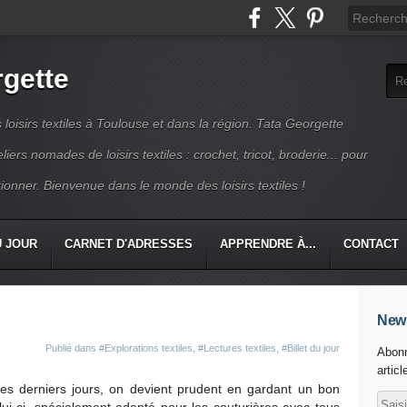
rgette
s loisirs textiles à Toulouse et dans la région. Tata Georgette
iers nomades de loisirs textiles : crochet, tricot, broderie... pour
ionner. Bienvenue dans le monde des loisirs textiles !
U JOUR
CARNET D'ADRESSES
APPRENDRE À...
CONTACT
News
Publié dans
#Explorations textiles
,
#Lectures textiles
,
#Billet du jour
Abonn
articl
es derniers jours, on devient prudent en gardant un bon