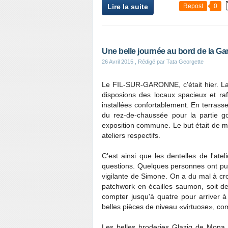
Lire la suite
Repost
0
Une belle journée au bord de la G
26 Avril 2015
, Rédigé par Tata Georgette
Le FIL-SUR-GARONNE, c'était hier. La
disposions des locaux spacieux et raf
installées confortablement. En terrasse
du rez-de-chaussée pour la partie g
exposition commune. Le but était de mo
ateliers respectifs.
C'est ainsi que les dentelles de l'at
questions. Quelques personnes ont pu 
vigilante de Simone. On a du mal à cr
patchwork en écailles saumon, soit de n
compter jusqu'à quatre pour arriver à 
belles pièces de niveau «virtuose», comm
Les belles broderies Glazig de Mona,