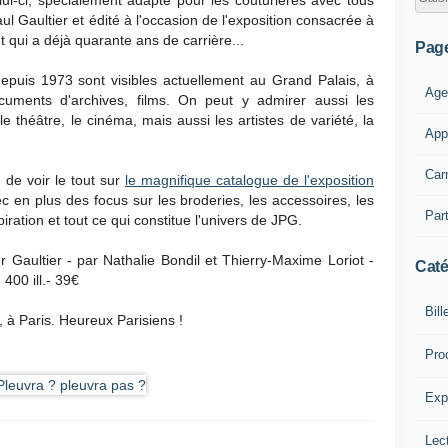
i-ci, spécialement adapté pour les couturières avec tous
 Gaultier et édité à l'occasion de l'exposition consacrée à
t qui a déjà quarante ans de carrière...
Pag
epuis 1973 sont visibles actuellement au Grand Palais, à
Age
uments d'archives, films. On peut y admirer aussi les
 théâtre, le cinéma, mais aussi les artistes de variété, la
App
Car
e de voir le tout sur
le magnifique catalogue de l'exposition
vec en plus des focus sur les broderies, les accessoires, les
Part
iration et tout ce qui constitue l'univers de JPG.
 Gaultier - par Nathalie Bondil et Thierry-Maxime Loriot -
Caté
400 ill.- 39€
Bill
 à Paris. Heureux Parisiens !
Pro
Expl
Lect