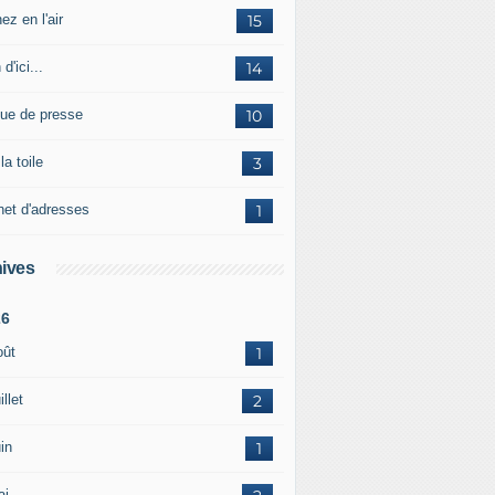
ez en l'air
15
 d'ici...
14
ue de presse
10
la toile
3
net d'adresses
1
ives
26
oût
1
illet
2
in
1
ai