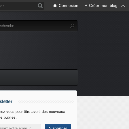
Connexion
+
Créer mon blog
letter
ez-vous pour être averti des nouveaux
es publiés.