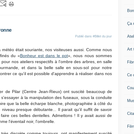
Bon
Ça n
aronne
Atel
Publié dans
#Billet du jour
Art 
 météo était souriante, nos visiteuses aussi. Comme nous
finés du «
Bonheur est dans le pot
», nous nous sommes
 pour nos ateliers respectifs à l'ombre des arbres, en salle
Fibr
ourmande, et dans la belle salle en sous-sol pour notre
ntrer ce qu'il est possible d'apprendre à réaliser dans nos
Ce q
Cou
elier de Pilar (Centre Jean-Rieux) ont suscité beaucoup de
s'essayer à la manipulation des fuseaux, sous la conduite
Mus
oire que la belle écharpe blanche, photographiée à côté du
iveau presque débutante... Il parait qu'il suffit de savoir
Cita
faire ces belles dentelles. Admettons ! Il y avait aussi de
e l'éventail noir, l'ombrelle.
Film
 très discrète comme toujours, ont manifestement suscité