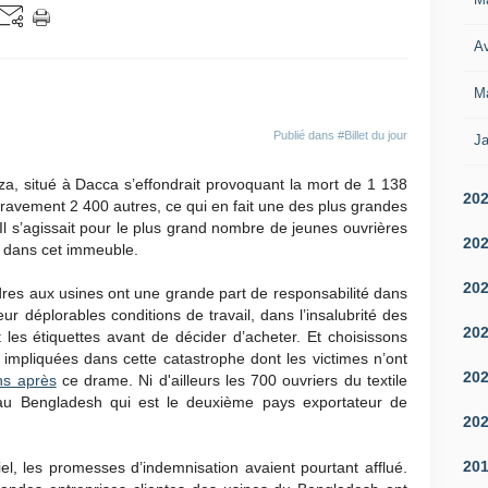
Av
M
Publié dans
#Billet du jour
Ja
za, situé à Dacca s’effondrait provoquant la mort de 1 138
20
gravement 2 400 autres, ce qui en fait une des plus grandes
. Il s’agissait pour le plus grand nombre de jeunes ouvrières
20
s dans cet immeuble.
20
es aux usines ont une grande part de responsabilité dans
r déplorables conditions de travail, dans l’insalubrité des
20
 les étiquettes avant de décider d’acheter. Et choisissons
 impliquées dans cette catastrophe dont les victimes n’ont
20
ns après
ce drame. Ni d'ailleurs les 700 ouvriers du textile
au Bengladesh qui est le deuxième pays exportateur de
20
20
el, les promesses d’indemnisation avaient pourtant afflué.