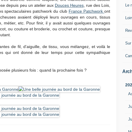
Le n
se depuis peu un atelier aux
Douces Heures
, rue des Lois,
Les spectaculaires patchwork du club
France Patchwork
ont
cheuses avaient déployé leurs ouvrages en cours, tissus
Loin
métier, etc. Pour finir, il y avait aussi quelques ouvrages
cot, ou couture et broderie, ou crochet et couture, presque
Rev
utant.
Sur 
es de fil, d'aiguille, de tissu, vous mélangez, et voilà le
antes qui ont donné de leur temps pour cette sympathique
Car
posée plusieurs fois : quand la prochaine fois ?
Arch
20
A
Ju
Ju
M