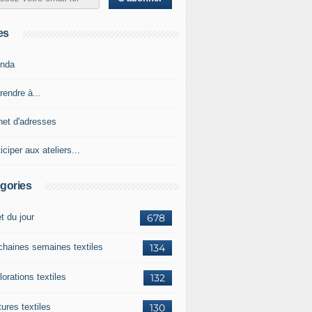
es
nda
rendre à...
net d'adresses
iciper aux ateliers...
gories
et du jour
678
chaines semaines textiles
134
orations textiles
132
ures textiles
130