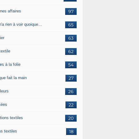
nes affaires
97
'a rien à voir quoique...
65
ier
63
textile
62
es à la folie
54
ue fait la main
27
leurs
26
ées
22
tions textiles
20
s textiles
18