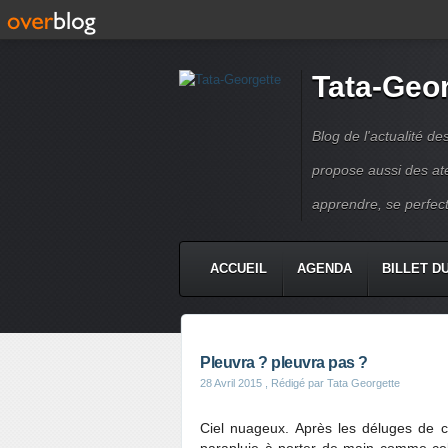
Tata-Geo
Blog de l'actualité de
propose aussi des atel
apprendre, se perfect
ACCUEIL
AGENDA
BILLET D
Pleuvra ? pleuvra pas ?
28 Avril 2015
, Rédigé par Tata Georgette
Ciel nuageux. Après les déluges de c