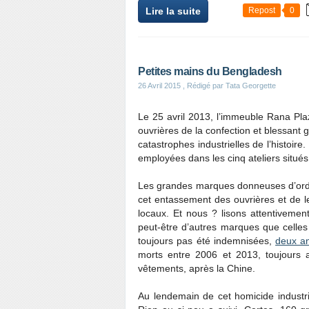
Lire la suite
Repost
0
Petites mains du Bengladesh
26 Avril 2015
, Rédigé par Tata Georgette
Le 25 avril 2013, l’immeuble Rana Pla
ouvrières de la confection et blessant 
catastrophes industrielles de l’histoire
employées dans les cinq ateliers situé
Les grandes marques donneuses d’ordr
cet entassement des ouvrières et de leu
locaux. Et nous ? lisons attentivement
peut-être d’autres marques que celles
toujours pas été indemnisées,
deux a
morts entre 2006 et 2013, toujours 
vêtements, après la Chine.
Au lendemain de cet homicide industri