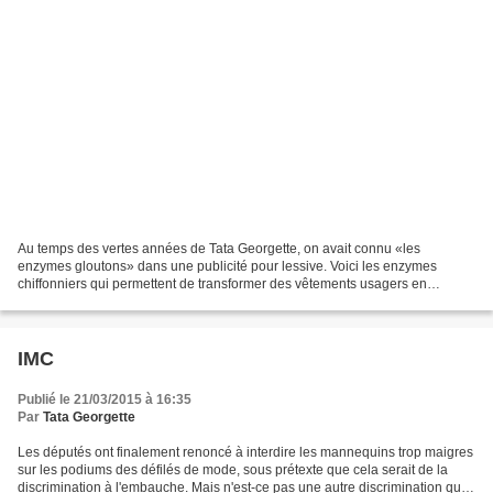
Au temps des vertes années de Tata Georgette, on avait connu «les
enzymes gloutons» dans une publicité pour lessive. Voici les enzymes
chiffonniers qui permettent de transformer des vêtements usagers en
bioéthanol. Le procédé a été inventé par Masazi...
IMC
Publié le 21/03/2015 à 16:35
Par
Tata Georgette
Les députés ont finalement renoncé à interdire les mannequins trop maigres
sur les podiums des défilés de mode, sous prétexte que cela serait de la
discrimination à l'embauche. Mais n'est-ce pas une autre discrimination que