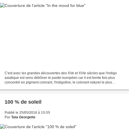
C'est avec les grandes découvertes des XVe et XVIe siècles que l'indigo
asiatique est venu détrôner le pastel européen car il est trente fois plus
concentré en pigment colorant, l'indigotine, le colorant naturel le plus
largement répandu, utilisé depuis...
100 % de soleil
Publié le 25/05/2016 à 15:55
Par
Tata Georgette