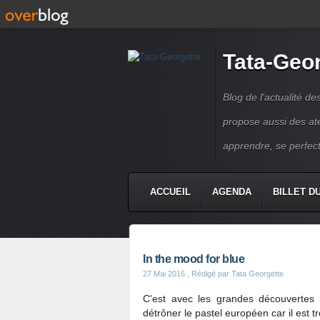
Tata-Geo
Blog de l'actualité de
propose aussi des atel
apprendre, se perfect
ACCUEIL
AGENDA
BILLET D
In the mood for blue
27 Mai 2016
, Rédigé par Tata Georgette
C'est avec les grandes découvertes
détrôner le pastel européen car il est t