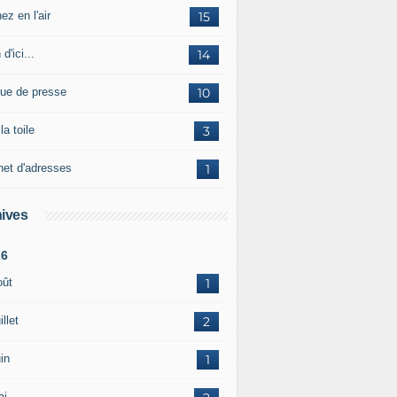
ez en l'air
15
 d'ici...
14
ue de presse
10
la toile
3
net d'adresses
1
ives
26
oût
1
illet
2
in
1
ai