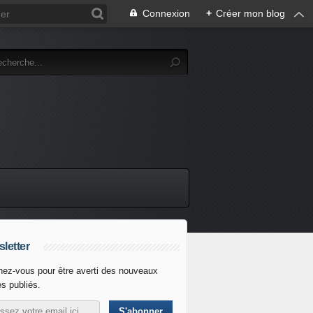
Connexion
+
Créer mon blog
letter
ez-vous pour être averti des nouveaux
es publiés.