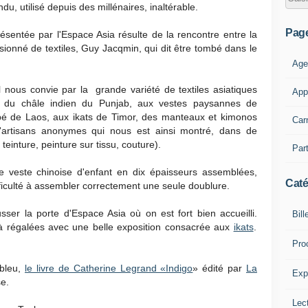
du, utilisé depuis des millénaires, inaltérable.
Pag
ésentée par l'Espace Asia résulte de la rencontre entre la
sionné de textiles, Guy Jacqmin, qui dit être tombé dans le
Age
il nous convie
par la grande variété de textiles asiatiques
App
,
du châle indien du Punjab, aux vestes paysannes de
bé de Laos, aux ikats de Timor, des manteaux et kimonos
Car
 d'artisans anonymes qui nous est ainsi montré, dans de
teinture, peinture sur tissu, couture).
Part
te veste chinoise d'enfant en dix épaisseurs assemblées,
Caté
fficulté à assembler correctement une seule doublure.
sser la porte d'Espace Asia où on est fort bien accueilli.
Bill
éjà régalées avec une belle exposition consacrée aux
ikats
.
Pro
 bleu,
le livre de Catherine Legrand «Indigo
» édité par
La
Expl
e.
Lect