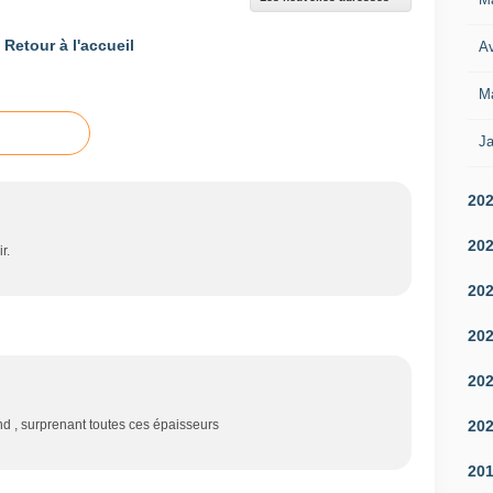
Retour à l'accueil
Av
M
Ja
20
20
ir.
20
20
20
20
nd , surprenant toutes ces épaisseurs
20