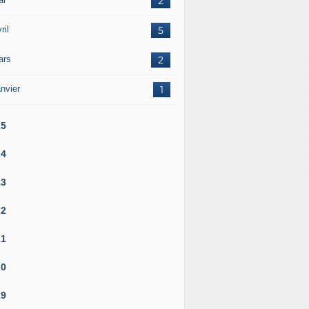
2
ril
5
ars
2
nvier
1
25
24
23
22
21
20
19