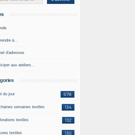
es
nda
rendre à...
net d'adresses
iciper aux ateliers...
gories
et du jour
678
chaines semaines textiles
134
orations textiles
132
ures textiles
130