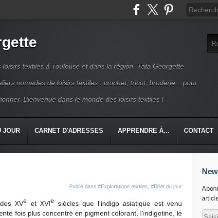
rgette
s loisirs textiles à Toulouse et dans la région. Tata Georgette
iers nomades de loisirs textiles : crochet, tricot, broderie... pour
ionner. Bienvenue dans le monde des loisirs textiles !
U JOUR
CARNET D'ADRESSES
APPRENDRE À...
CONTACT
News
Publié dans
#Explorations textiles
,
#Billet du jour
Abonn
articl
e
e
 des XV
et XVI
siècles que l'indigo asiatique est venu
rente fois plus concentré en pigment colorant, l'indigotine,
le