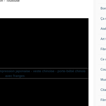
on - Toulouse
Bon
Ça n
Atel
Art 
Fibr
Ce q
Cou
Mus
Cita
Film