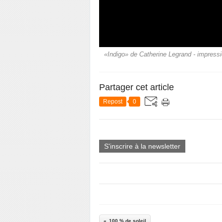
«Indigo» de Catherine Legrand - impressi
Partager cet article
Repost
0
S'inscrire à la newsletter
100 % de soleil