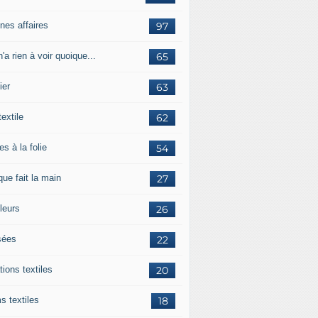
nes affaires
97
'a rien à voir quoique...
65
ier
63
textile
62
es à la folie
54
ue fait la main
27
leurs
26
ées
22
tions textiles
20
s textiles
18