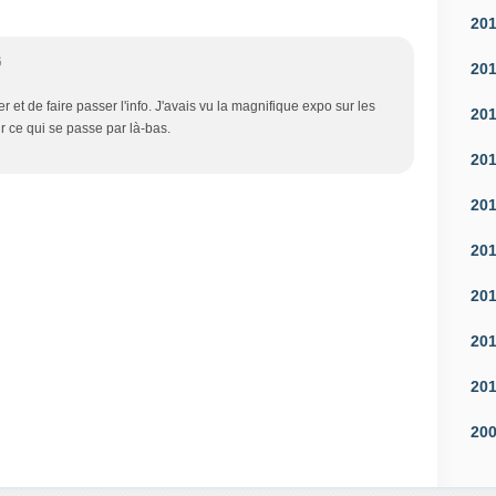
20
6
20
r et de faire passer l'info. J'avais vu la magnifique expo sur les
20
oir ce qui se passe par là-bas.
20
20
20
20
20
20
20