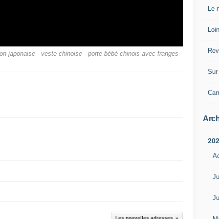
Le n
Loin
Rev
on japonaise - veste chinoise - porte-bébé chinois avec franges
Sur 
Car
Arch
20
A
Ju
Ju
M
Les nouvelles adresses