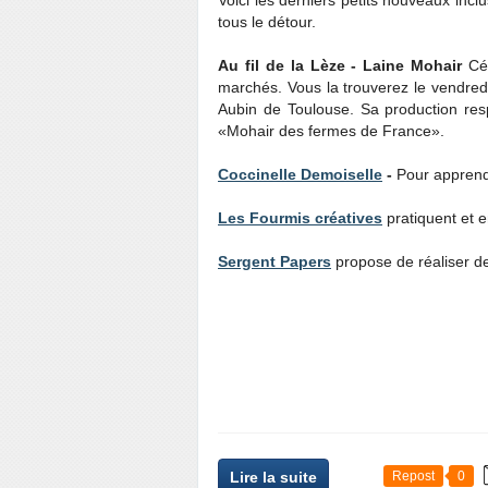
Voici les derniers petits nouveaux incl
tous le détour.
Au fil de la Lèze - Laine Mohair
Céc
marchés. Vous la trouverez le vendred
Aubin de Toulouse. Sa production res
«Mohair des fermes de France».
Coccinelle Demoiselle
-
Pour apprendr
Les Fourmis créatives
pratiquent et e
Sergent Papers
propose de réaliser d
Lire la suite
Repost
0