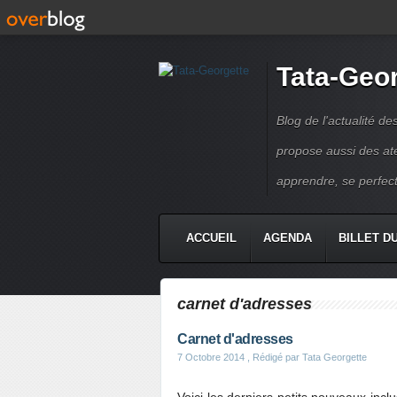
Tata-Geo
Blog de l'actualité de
propose aussi des atel
apprendre, se perfect
ACCUEIL
AGENDA
BILLET D
carnet d'adresses
Carnet d'adresses
7 Octobre 2014
, Rédigé par Tata Georgette