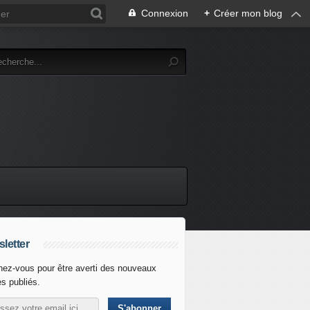
Connexion
+
Créer mon blog
letter
ez-vous pour être averti des nouveaux
es publiés.