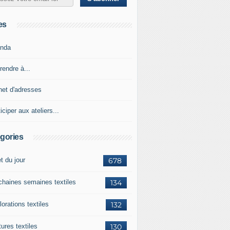
es
nda
rendre à...
net d'adresses
iciper aux ateliers...
gories
et du jour
678
chaines semaines textiles
134
orations textiles
132
ures textiles
130