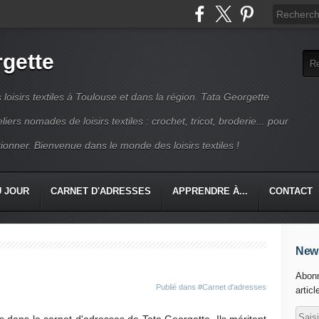
rgette
s loisirs textiles à Toulouse et dans la région. Tata Georgette
iers nomades de loisirs textiles : crochet, tricot, broderie... pour
ionner. Bienvenue dans le monde des loisirs textiles !
U JOUR
CARNET D'ADRESSES
APPRENDRE À...
CONTACT
News
Abonn
Publié dans
#Carnet d'adresses
articl