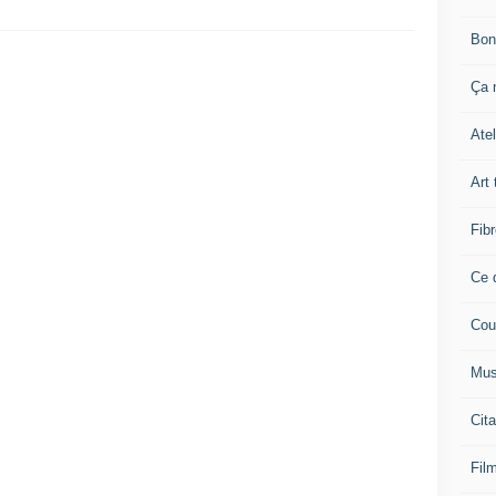
Bon
Ça n
Atel
Art 
Fibr
Ce q
Cou
Mus
Cita
Film