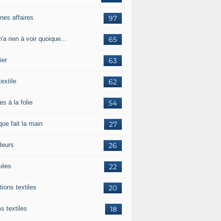
nes affaires
97
'a rien à voir quoique...
65
ier
63
textile
62
es à la folie
54
ue fait la main
27
leurs
26
ées
22
tions textiles
20
s textiles
18