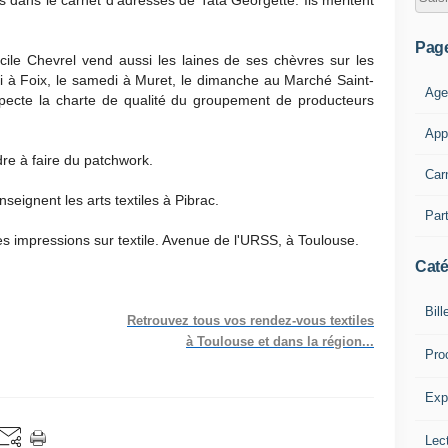
us dans le carnet d'adresses de Tata Georgette. Ils méritent
Pag
ile Chevrel vend aussi les laines de ses chèvres sur les
i à Foix, le samedi à Muret, le dimanche au Marché Saint-
Age
pecte la charte de qualité du groupement de producteurs
App
e à faire du patchwork.
Car
nseignent les arts textiles à Pibrac.
Part
es impressions sur textile. Avenue de l'URSS, à Toulouse.
Caté
Bill
Retrouvez tous vos rendez-vous textiles
à Toulouse et dans la région...
Pro
Expl
Lect