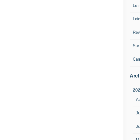
Le n
Loin
Rev
Sur 
Car
Arch
20
A
Ju
Ju
M