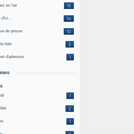
ez en l'air
15
 d'ici...
14
ue de presse
10
la toile
3
net d'adresses
1
ives
26
oût
1
illet
2
in
1
ai