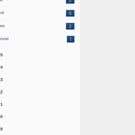
2
ril
5
ars
2
nvier
1
25
24
23
22
21
20
19