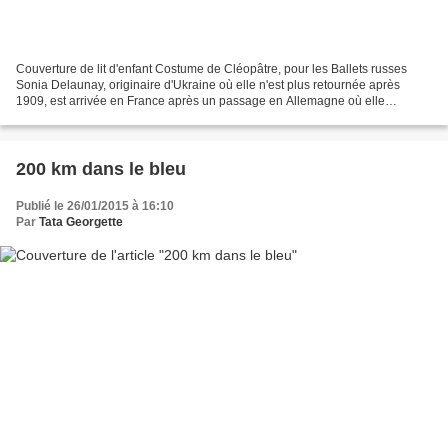
Couverture de lit d'enfant Costume de Cléopâtre, pour les Ballets russes
Sonia Delaunay, originaire d'Ukraine où elle n'est plus retournée après
1909, est arrivée en France après un passage en Allemagne où elle
rencontra Kandinsky, au début du XXe siècle...
200 km dans le bleu
Publié le 26/01/2015 à 16:10
Par
Tata Georgette