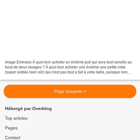
Image Emmaüs À quoi bon acheter un énième pull qui sera tout ramollo au
bout de deux lavages ? À quoi bon acheter une énième une petite robe
(super soldée bien sûr) qui n'est pas tout à fait à votre taille, puisque non,
c'est définitivement fichu, vous...
Page suivante >
Hébergé par Overblog
Top articles
Pages
Contact