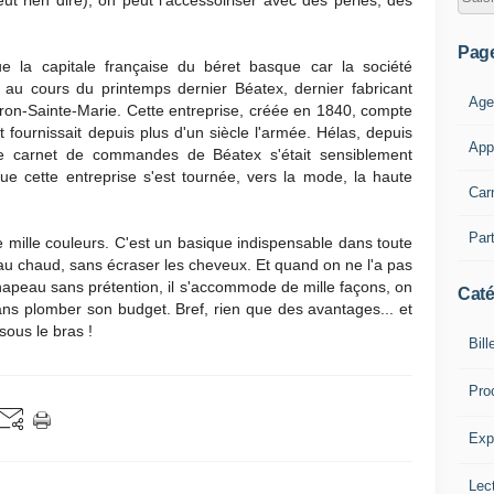
ut rien dire), on peut l'accessoiriser avec des perles, des
Pag
 la capitale française du béret basque car la société
au cours du printemps dernier Béatex, dernier fabricant
Age
oron-Sainte-Marie. Cette entreprise, créée en 1840, compte
t fournissait depuis plus d'un siècle l'armée. Hélas, depuis
App
, le carnet de commandes de Béatex s'était sensiblement
que cette entreprise s'est tournée, vers la mode, la haute
Car
Part
e mille couleurs. C'est un basique indispensable dans toute
 au chaud, sans écraser les cheveux. Et quand on ne l'a pas
it chapeau sans prétention, il s'accommode de mille façons, on
Caté
ans plomber son budget. Bref, rien que des avantages... et
ous le bras !
Bill
Pro
Expl
Lect