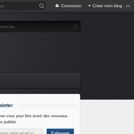
Connexion
+
Créer mon blog
letter
ez-vous pour être averti des nouveaux
es publiés.