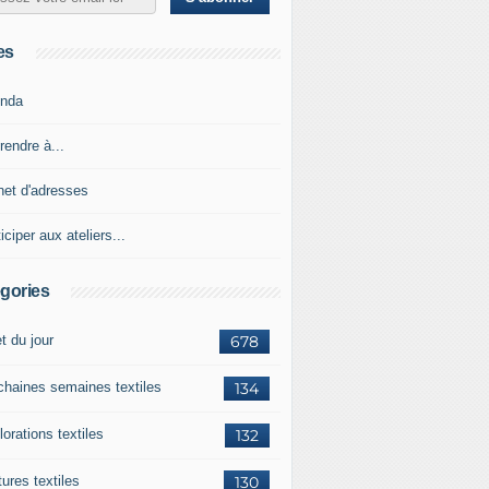
es
nda
rendre à...
net d'adresses
iciper aux ateliers...
gories
et du jour
678
chaines semaines textiles
134
orations textiles
132
ures textiles
130