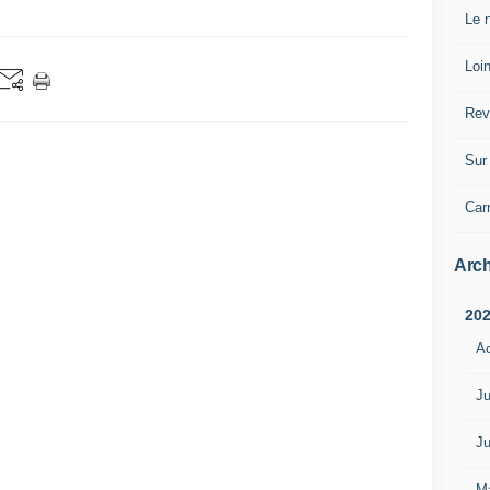
Le n
Loin
Rev
Sur 
Car
Arch
20
A
Ju
Ju
M