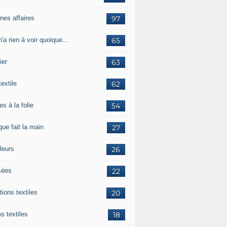
nes affaires
97
'a rien à voir quoique...
65
ier
63
textile
62
es à la folie
54
ue fait la main
27
leurs
26
ées
22
tions textiles
20
s textiles
18