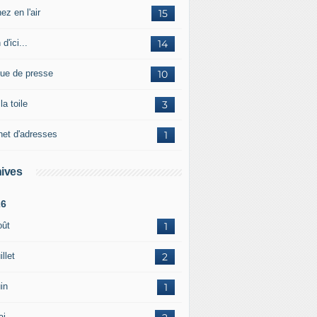
ez en l'air
15
 d'ici...
14
ue de presse
10
la toile
3
net d'adresses
1
ives
26
oût
1
illet
2
in
1
ai