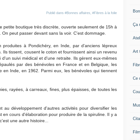
Bon
Publié dans
#Bonnes affaires
,
#Fibres à la folie
Ça n
ne petite boutique très discrète, ouverte seulement de 15h à
. On peut passer devant sans la voir. C'est dommage.
Atel
n produites à Pondichéry, en Inde, par d'anciens lépreux
Art 
Ils tissent, cousent le coton et fournissent ainsi un revenu
si d'un suivi médical et d'une retraite. Ils gèrent eux-mêmes
e, épaulés par des bénévoles en France et en Belgique, les
Fibr
e en Inde, en 1962. Parmi eux, les bénévoles qui tiennent
Ce q
unies, rayées, à carreaux, fines, plus épaisses, de toutes les
Cou
Mus
nt au développement d'autres activités pour diversifier les
n cours d'élaboration pour produire de la spiruline. Il y a
Cita
'est une autre histoire...
Film