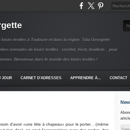
rgette
s loisirs textiles à Toulouse et dans la région. Tata Georgette
iers nomades de loisirs textiles : crochet, tricot, broderie... pour
ionner. Bienvenue dans le monde des loisirs textiles !
U JOUR
CARNET D'ADRESSES
APPRENDRE À...
CONTACT
News
Abonn
articl
esoin d'avoir «une tête à chapeau» pour le porter... (même