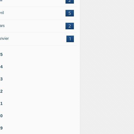
2
ril
5
ars
2
nvier
1
25
24
23
22
21
20
19