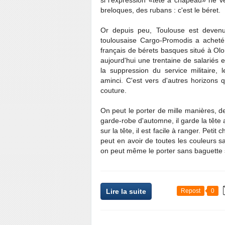
si l'expression «tête à chapeau» ne ve
breloques, des rubans : c'est le béret.
Or depuis peu, Toulouse est devenue
toulousaise Cargo-Promodis a acheté 
français de bérets basques situé à Ol
aujourd'hui une trentaine de salariés e
la suppression du service militaire
aminci. C'est vers d'autres horizons 
couture.
On peut le porter de mille manières, d
garde-robe d'automne, il garde la tête
sur la tête, il est facile à ranger. Pet
peut en avoir de toutes les couleurs s
on peut même le porter sans baguette s
Lire la suite
Repost
0