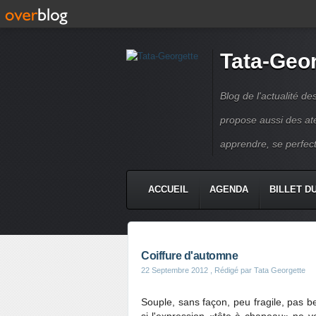
Tata-Geo
Blog de l'actualité de
propose aussi des atel
apprendre, se perfect
ACCUEIL
AGENDA
BILLET D
Coiffure d'automne
22 Septembre 2012
, Rédigé par Tata Georgette
Souple, sans façon, peu fragile, pas b