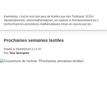
Kaninikula, c’est le nom des jeux de ficelles aux iles Trobriand. Et Éric
Vandendriesshe, ethnomathématicien, en explore le fonctionnement en y
recherchant les procédures mathématiques mises en œuvre par les
praticiens de ces jeux. C’est ce qu’il montre...
Prochaines semaines textiles
Publié le 06/08/2024 à 17:37
Par
Tata Georgette