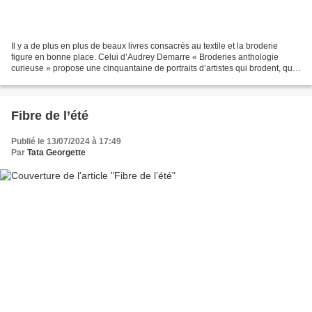
Il y a de plus en plus de beaux livres consacrés au textile et la broderie
figure en bonne place. Celui d’Audrey Demarre « Broderies anthologie
curieuse » propose une cinquantaine de portraits d’artistes qui brodent, que
la broderie et le textile en général...
Fibre de l’été
Publié le 13/07/2024 à 17:49
Par
Tata Georgette