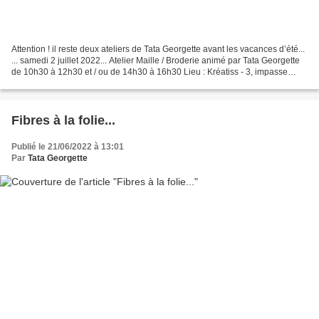
Attention ! il reste deux ateliers de Tata Georgette avant les vacances d’été...
... samedi 2 juillet 2022... Atelier Maille / Broderie animé par Tata Georgette
de 10h30 à 12h30 et / ou de 14h30 à 16h30 Lieu : Kréatiss - 3, impasse
Ada-Lovelace - 31830...
Fibres à la folie...
Publié le 21/06/2022 à 13:01
Par
Tata Georgette