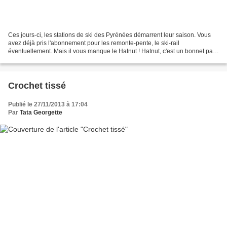
Ces jours-ci, les stations de ski des Pyrénées démarrent leur saison. Vous
avez déjà pris l'abonnement pour les remonte-pente, le ski-rail
éventuellement. Mais il vous manque le Hatnut ! Hatnut, c'est un bonnet parti
d'Allemagne et qui depuis quelques...
Crochet tissé
Publié le 27/11/2013 à 17:04
Par
Tata Georgette