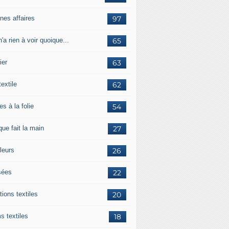
nes affaires
97
'a rien à voir quoique...
65
ier
63
textile
62
es à la folie
54
ue fait la main
27
leurs
26
ées
22
tions textiles
20
s textiles
18