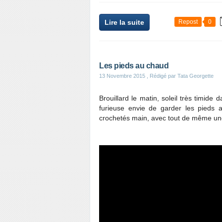
Lire la suite
Repost
0
Les pieds au chaud
13 Novembre 2015
, Rédigé par Tata Georgette
Brouillard le matin, soleil très timide 
furieuse envie de garder les pieds 
crochetés main, avec tout de même un