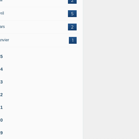
2
ril
5
ars
2
nvier
1
25
24
23
22
21
20
19