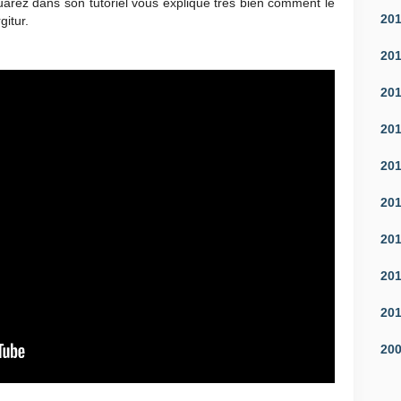
uarez dans son tutoriel vous explique très bien comment le
20
gitur.
20
20
20
20
20
20
20
20
20