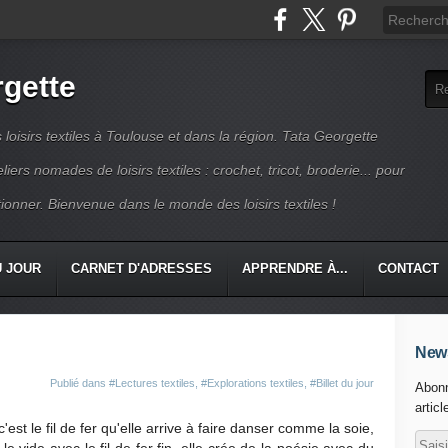
rgette
s loisirs textiles à Toulouse et dans la région. Tata Georgette
iers nomades de loisirs textiles : crochet, tricot, broderie... pour
ionner. Bienvenue dans le monde des loisirs textiles !
U JOUR
CARNET D'ADRESSES
APPRENDRE À...
CONTACT
News
Publié dans
#Lectures textiles
,
#Explorations textiles
,
#Billet du jour
Abonn
articl
c'est le fil de fer qu'elle arrive à faire danser comme la soie,