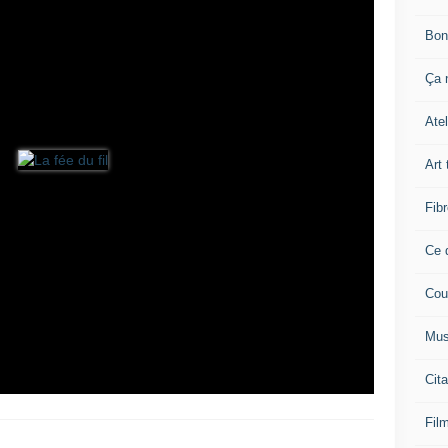
Bon
Ça n
Atel
Art 
Fibr
Ce q
Cou
Mus
Cita
Film