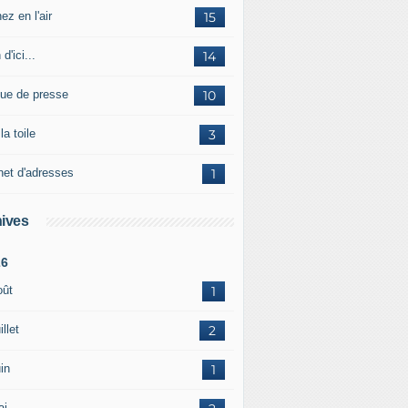
ez en l'air
15
 d'ici...
14
ue de presse
10
la toile
3
net d'adresses
1
ives
26
oût
1
illet
2
in
1
ai