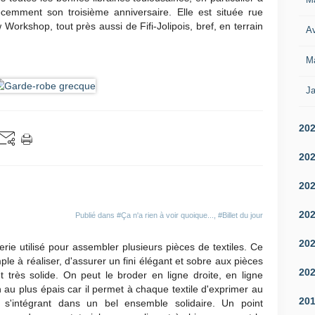
cemment son troisième anniversaire. Elle est située rue
Workshop, tout près aussi de Fifi-Jolipois, bref, en terrain
Av
M
Ja
20
20
20
20
Publié dans
#Ça n'a rien à voir quoique...
,
#Billet du jour
20
rie utilisé pour assembler plusieurs pièces de textiles. Ce
imple à réaliser, d'assurer un fini élégant et sobre aux pièces
20
t très solide. On peut le broder en ligne droite, en ligne
in au plus épais car il permet à chaque textile d'exprimer au
20
 s'intégrant dans un bel ensemble solidaire. Un point