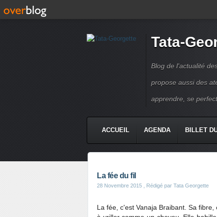
Tata-Geo
Blog de l'actualité de
propose aussi des atel
apprendre, se perfect
ACCUEIL
AGENDA
BILLET D
La fée du fil
28 Novembre 2015
, Rédigé par Tata Georgette
La fée, c'est Vanaja Braibant. Sa fibre, 