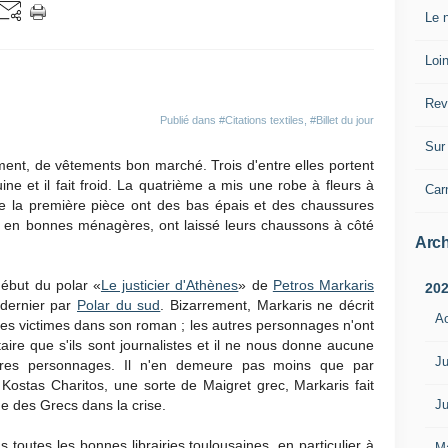
Le n
Loin
Rev
Publié dans
#Citations textiles
,
#Billet du jour
Sur 
ment, de vêtements bon marché. Trois d'entre elles portent
uine et il fait froid. La quatrième a mis une robe à fleurs à
Car
 la première pièce ont des bas épais et des chaussures
s, en bonnes ménagères, ont laissé leurs chaussons à côté
Arch
ébut du polar «
Le justicier d'Athènes
» de
Petros Markaris
20
 dernier par
Polar du sud
. Bizarrement, Markaris ne décrit
A
es victimes dans son roman ; les autres personnages n'ont
aire que s'ils sont journalistes et il ne nous donne aucune
Ju
autres personnages. Il n'en demeure pas moins que par
Kostas Charitos, une sorte de Maigret grec, Markaris fait
ne des Grecs dans la crise.
Ju
toutes les bonnes librairies toulousaines, en particulier à
M