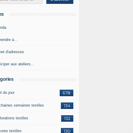
es
nda
rendre à...
net d'adresses
iciper aux ateliers...
gories
et du jour
678
chaines semaines textiles
134
orations textiles
132
ures textiles
130