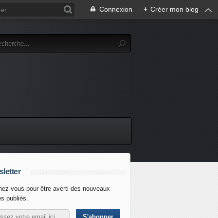
Connexion
+
Créer mon blog
letter
ez-vous pour être averti des nouveaux
es publiés.