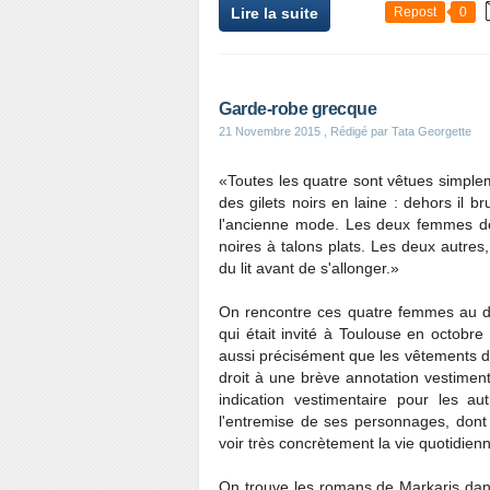
Lire la suite
Repost
0
Garde-robe grecque
21 Novembre 2015
, Rédigé par Tata Georgette
«Toutes les quatre sont vêtues simple
des gilets noirs en laine : dehors il br
l'ancienne mode. Les deux femmes de
noires à talons plats. Les deux autre
du lit avant de s'allonger.»
On rencontre ces quatre femmes au d
qui était invité à Toulouse en octobre
aussi précisément que les vêtements d
droit à une brève annotation vestiment
indication vestimentaire pour les 
l'entremise de ses personnages, dont 
voir très concrètement la vie quotidien
On trouve les romans de Markaris dans 