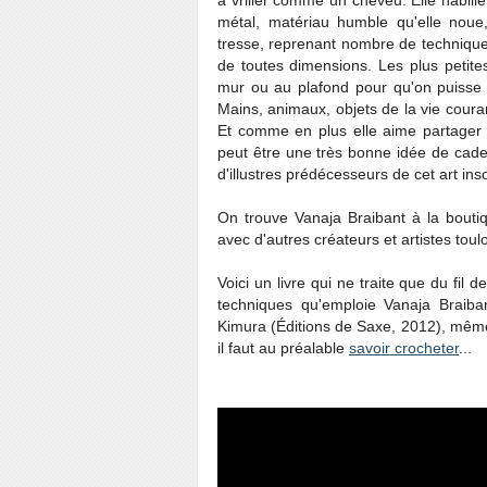
à vriller comme un cheveu. Elle habille 
métal, matériau humble qu'elle noue, 
tresse, reprenant nombre de techniques
de toutes dimensions. Les plus petite
mur ou au plafond pour qu'on puisse t
Mains, animaux, objets de la vie coura
Et comme en plus elle aime partager s
peut être une très bonne idée de cade
d'illustres prédécesseurs de cet art in
On trouve Vanaja Braibant à la bout
avec d'autres créateurs et artistes toul
Voici un livre qui ne traite que du fil 
techniques qu'emploie Vanaja Braiba
Kimura (Éditions de Saxe, 2012), même s'
il faut au préalable
savoir crocheter
...