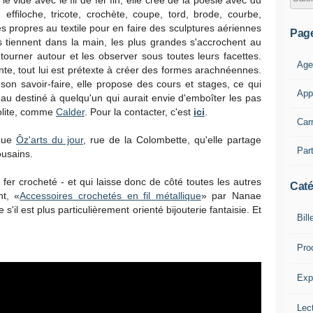
le vide avec le fil de fer fin, elle crée de la poésie avec du
effiloche, tricote, crochète, coupe, tord, brode, courbe,
 propres au textile pour en faire des sculptures aériennes
Pag
s tiennent dans la main, les plus grandes s'accrochent au
ourner autour et les observer sous toutes leurs facettes.
Age
nte, tout lui est prétexte à créer des formes arachnéennes.
on savoir-faire, elle propose des cours et stages, ce qui
App
au destiné à quelqu'un qui aurait envie d'emboîter les pas
solite, comme
Calder
. Pour la contacter, c'est
ici
.
Car
ique
Ôz'arts du jour
, rue de la Colombette, qu'elle partage
Part
ousains.
de fer crocheté - et qui laisse donc de côté toutes les autres
Caté
nt, «
Accessoires crochetés en fil métallique
» par Nanae
il est plus particulièrement orienté bijouterie fantaisie. Et
Bill
Pro
Expl
Lect