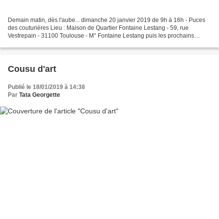
Demain matin, dès l'aube... dimanche 20 janvier 2019 de 9h à 16h - Puces
des couturières Lieu : Maison de Quartier Fontaine Lestang - 59, rue
Vestrepain - 31100 Toulouse - M° Fontaine Lestang puis les prochains
ateliers textiles : vendredi 25 janvier...
Cousu d'art
Publié le 18/01/2019 à 14:38
Par
Tata Georgette