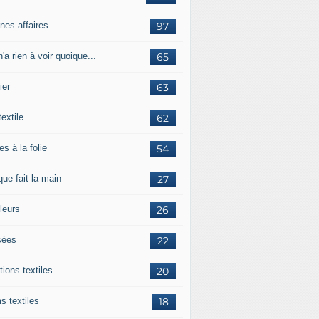
nes affaires
97
'a rien à voir quoique...
65
ier
63
textile
62
es à la folie
54
ue fait la main
27
leurs
26
ées
22
tions textiles
20
s textiles
18