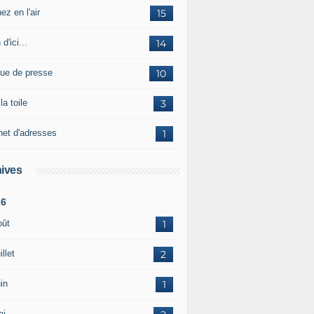
ez en l'air
15
 d'ici...
14
ue de presse
10
la toile
3
net d'adresses
1
ives
26
oût
1
illet
2
in
1
ai