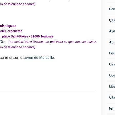
ro de téléphone portable)
Bon
Ça n
techniques
Atel
coter, crocheter
7, place Saint-Pierre - 31000 Toulouse
I...
(au moins 24h à l'avance en précisant ce que vous souhaitez
Art 
ro de téléphone portable)
Fibr
u billet sur le
savon de Marseille
.
Ce q
Cou
Mus
Cita
Film