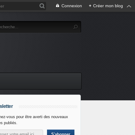
Connexion
+
Créer mon blog
letter
ez-vous pour être averti des nouveaux
es publiés.