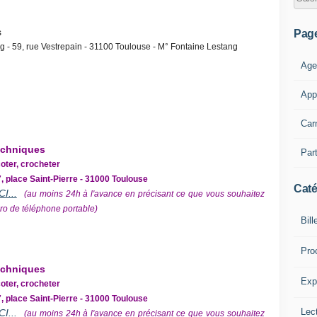
s
Pag
g - 59, rue Vestrepain - 31100 Toulouse - M° Fontaine Lestang
Age
App
Car
techniques
Part
coter, crocheter
7, place Saint-Pierre - 31000 Toulouse
Caté
I...
(au moins 24h à l'avance en précisant ce que vous souhaitez
ro de téléphone portable)
Bill
Pro
techniques
Expl
coter, crocheter
7, place Saint-Pierre - 31000 Toulouse
Lect
I...
(au moins 24h à l'avance en précisant ce que vous souhaitez