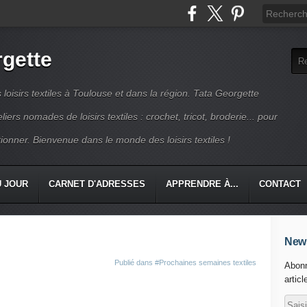
rgette
s loisirs textiles à Toulouse et dans la région. Tata Georgette
iers nomades de loisirs textiles : crochet, tricot, broderie... pour
ionner. Bienvenue dans le monde des loisirs textiles !
U JOUR
CARNET D'ADRESSES
APPRENDRE À...
CONTACT
News
Publié dans
#Prochaines semaines textiles
Abonn
articl