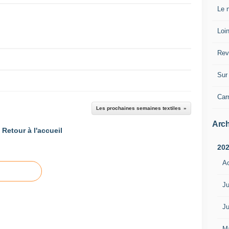
Le n
Loin
Rev
Sur 
Car
Les prochaines semaines textiles
Arch
Retour à l'accueil
20
A
Ju
Ju
M