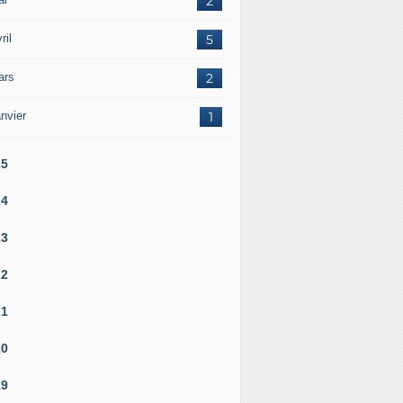
2
ril
5
ars
2
nvier
1
25
24
23
22
21
20
19