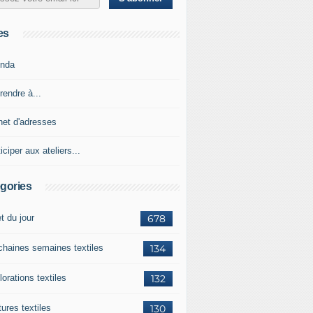
es
nda
rendre à...
net d'adresses
iciper aux ateliers...
gories
et du jour
678
chaines semaines textiles
134
orations textiles
132
ures textiles
130