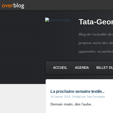
Tata-Geo
Blog de l'actualité de
propose aussi des atel
apprendre, se perfect
ACCUEIL
AGENDA
BILLET D
La prochaine semaine textile...
19 Janvier 2019
, Rédigé par Tata Georgette
Demain matin, dès l'aube...