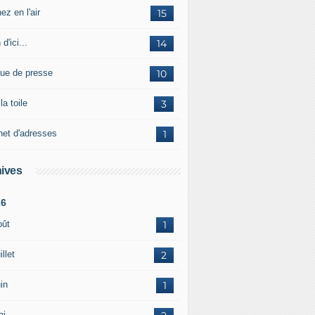
ez en l'air
15
 d'ici...
14
ue de presse
10
la toile
3
net d'adresses
1
ives
26
oût
1
illet
2
in
1
ai