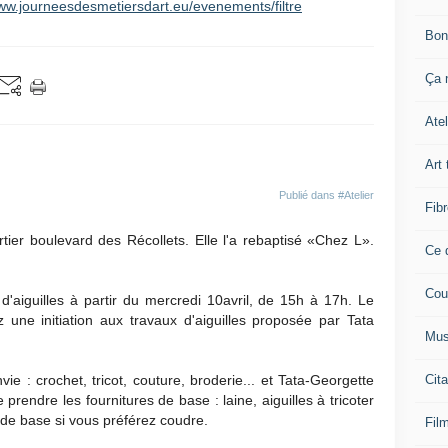
www.journeesdesmetiersdart.eu/evenements/filtre
Bon
Ça n
Atel
Art 
Publié dans
#Atelier
Fibr
tier boulevard des Récollets. Elle l'a rebaptisé «Chez L».
Ce q
Cou
d'aiguilles à partir du mercredi 10avril, de 15h à 17h. Le
z une initiation aux travaux d'aiguilles proposée par Tata
Mus
Cita
ie : crochet, tricot, couture, broderie... et Tata-Georgette
prendre les fournitures de base : laine, aiguilles à tricoter
ie de base si vous préférez coudre.
Film