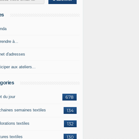
es
nda
rendre à...
net d'adresses
iciper aux ateliers...
gories
et du jour
678
chaines semaines textiles
134
orations textiles
132
ures textiles
130