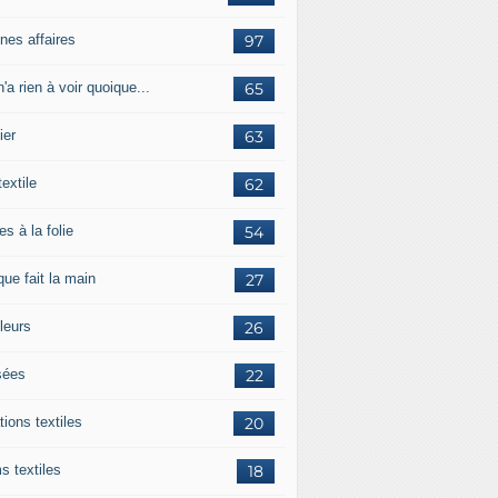
nes affaires
97
'a rien à voir quoique...
65
ier
63
textile
62
es à la folie
54
ue fait la main
27
leurs
26
ées
22
tions textiles
20
s textiles
18