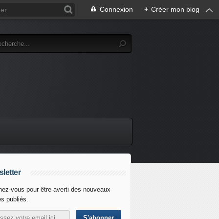
Connexion
+
Créer mon blog
letter
ez-vous pour être averti des nouveaux
es publiés.