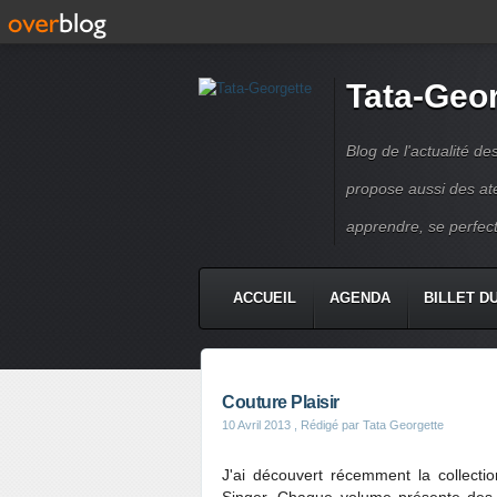
Tata-Geo
Blog de l'actualité de
propose aussi des atel
apprendre, se perfect
ACCUEIL
AGENDA
BILLET D
Couture Plaisir
10 Avril 2013
, Rédigé par Tata Georgette
J'ai découvert récemment la collecti