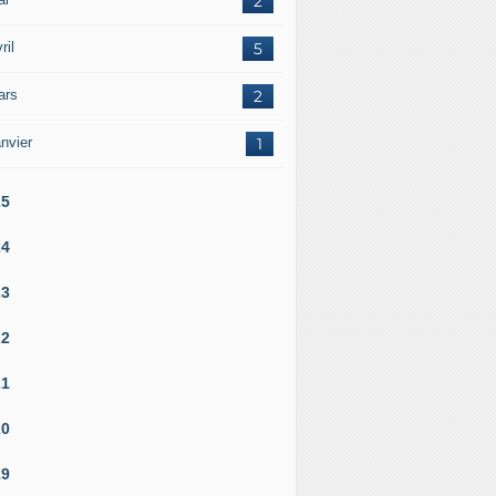
2
ril
5
ars
2
nvier
1
25
24
23
22
21
20
19