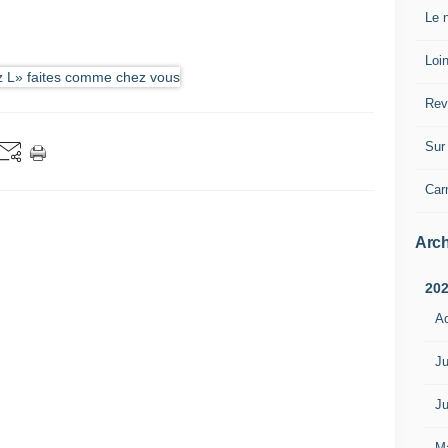
Le n
Loin
Rev
Sur 
Car
Arch
20
A
Ju
Ju
M