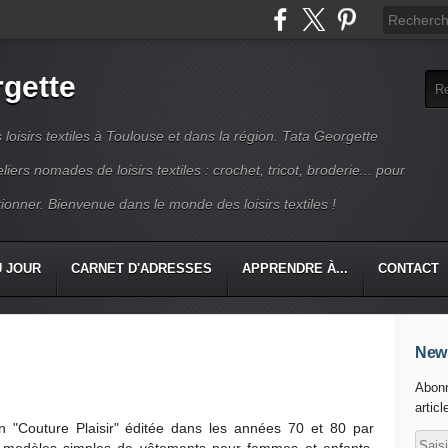
rgette
s loisirs textiles à Toulouse et dans la région. Tata Georgette
iers nomades de loisirs textiles : crochet, tricot, broderie... pour
ionner. Bienvenue dans le monde des loisirs textiles !
U JOUR
CARNET D'ADRESSES
APPRENDRE À...
CONTACT
News
Abonn
articl
on "Couture Plaisir" éditée dans les années 70 et 80 par