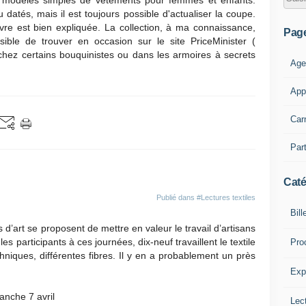
 modèles simples de vêtements pour femmes et enfants.
datés, mais il est toujours possible d'actualiser la coupe.
vre est bien expliquée. La collection, à ma connaissance,
Pag
ible de trouver en occasion sur le site PriceMinister (
chez certains bouquinistes ou dans les armoires à secrets
Age
App
Car
Part
Caté
Publié dans
#Lectures textiles
Bill
’art se proposent de mettre en valeur le travail d’artisans
les participants à ces journées, dix-neuf travaillent le textile
Pro
hniques, différentes fibres. Il y en a probablement un près
Expl
anche 7 avril
Lect