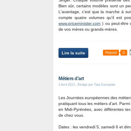
Singer. Chaque volume présente des
Bien sûr, certains modèles sont un peu 
L'avantage, c'est que la marche à sui
compte quatre volumes qu'il est poss
www.priceminister.com
) ou peut-être 
de vos mères ou grands-mères.
Lire la suite
Repost
0
Métiers d'art
2 Avril 2013
, Rédigé par Tata Georgette
Les Journées européennes des métiers d
pratiquant tous les métiers d’art. Parmi 
en Midi-Pyrénées, avec différentes tec
de chez vous.
Dates : les vendredi 5, samedi 6 et dim