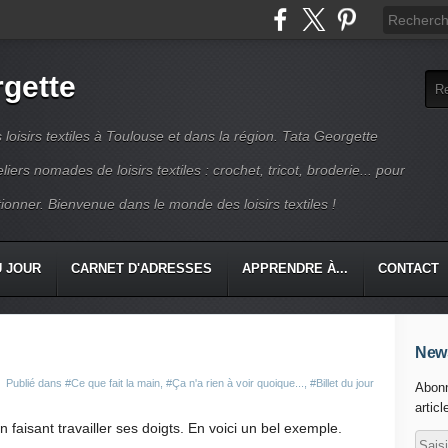
rgette
s loisirs textiles à Toulouse et dans la région. Tata Georgette
iers nomades de loisirs textiles : crochet, tricot, broderie... pour
ionner. Bienvenue dans le monde des loisirs textiles !
U JOUR
CARNET D'ADRESSES
APPRENDRE À...
CONTACT
News
Publié dans
#Ce que fait la main
,
#Ça n'a rien à voir quoique...
,
#Billet du jour
Abonn
articl
 faisant travailler ses doigts. En voici un bel exemple.