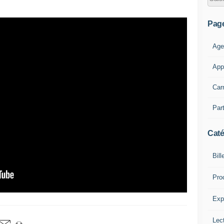
Pag
Age
App
Car
Part
Caté
Bill
Pro
Expl
Lect