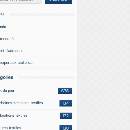
es
nda
rendre à...
net d'adresses
iciper aux ateliers...
gories
et du jour
678
chaines semaines textiles
134
orations textiles
132
ures textiles
130