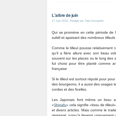
L'arbre de juin
17 Juin 2016
, Rédigé par Tata Georgette
Qui se promène en cette période de l'
subtil et apaisant des nombreux tilleuls 
Comme le tilleul pousse relativement ra
qu'il a fière allure avec son beau vo
souvent sur les places ou le long des all
fut choisi pour être planté comme a
française.
Si le tilleul est surtout réputé pour pou
des bourgeons, il a aussi des usages te
cordes et des ficelles.
Les Japonais font même un tissu asse
«
Shinafu
» cela signifie «tissu de tilleu
et divers articles. Mais comme le trai
régressé, jusqu'à devenir uniquement u