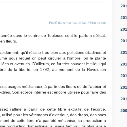
20
20
Publié dans
#Le nez en l'air
,
#Billet du jour
20
année dans le centre de Toulouse sent le parfum délicat,
20
en fleurs.
20
pidement, qu'il résiste très bien aux pollutions citadines et
lume sous lequel on peut circuler à l'ombre, on le plante
ées et avenues. D'ailleurs, ce fut très souvent le tilleul qui
20
rbre de la liberté, en 1792, au moment de la Révolution
20
r ses usages médicinaux, à partir des fleurs ou de l'aubier et
20
xtiles. Son écorce interne est encore utilisée pour faire des
20
z raffiné à partir de cette fibre extraite de l'écorce.
20
l», utilisé pour les vêtements d'extérieur, des draps, des sacs
tement de cette fibre n'a pas été mécanisé, sa production a
ne production domestique, à usage familial. De plus, elle a