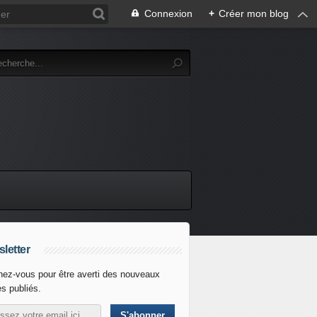
Connexion
+
Créer mon blog
letter
ez-vous pour être averti des nouveaux
es publiés.