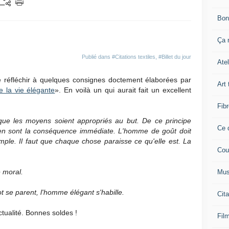
Bon
Ça n
Publié dans
#Citations textiles
,
#Billet du jour
Atel
e réfléchir à quelques consignes doctement élaborées par
Art 
e la vie élégante
». En voilà un qui aurait fait un excellent
Fibr
que les moyens soient appropriés au but. De ce principe
Ce q
 en sont la conséquence immédiate. L'homme de goût doit
imple. Il faut que chaque chose paraisse ce qu'elle est. La
Cou
e moral.
Mus
ot se parent, l'homme élégant s'habille.
Cita
ctualité. Bonnes soldes !
Film