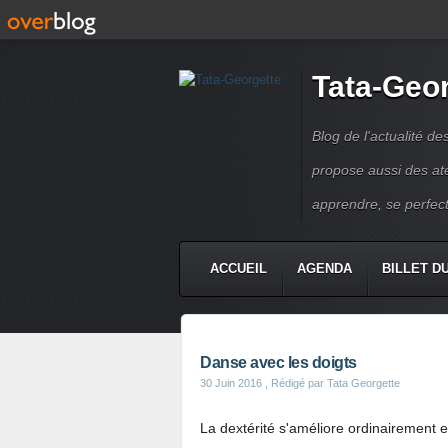
Tata-Geo
Blog de l'actualité de
propose aussi des atel
apprendre, se perfect
ACCUEIL
AGENDA
BILLET D
Danse avec les doigts
30 Juin 2016
, Rédigé par Tata Georgette
La dextérité s'améliore ordinairement en