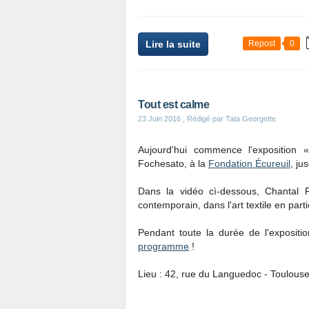
Lire la suite
Repost
0
Tout est calme
23 Juin 2016
, Rédigé par Tata Georgette
Aujourd'hui commence l'exposition
Fochesato, à la
Fondation Écureuil
, ju
Dans la vidéo cì-dessous, Chantal 
contemporain, dans l'art textile en parti
Pendant toute la durée de l'expositi
programme
!
Lieu : 42, rue du Languedoc - Toulouse 