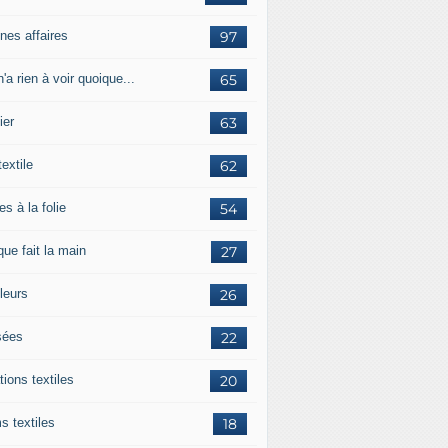
nes affaires
97
'a rien à voir quoique...
65
ier
63
textile
62
es à la folie
54
ue fait la main
27
leurs
26
ées
22
tions textiles
20
s textiles
18