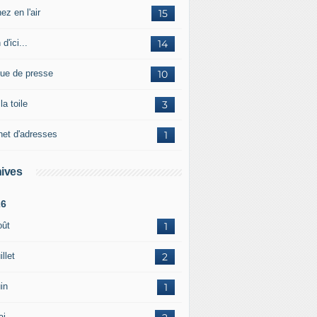
ez en l'air
15
 d'ici...
14
ue de presse
10
la toile
3
net d'adresses
1
ives
26
oût
1
illet
2
in
1
ai