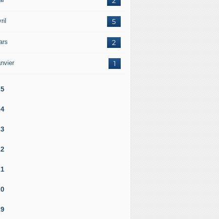
2
ril
5
ars
2
nvier
1
25
24
23
22
21
20
19