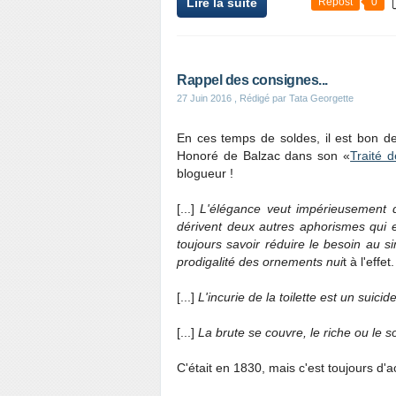
Lire la suite
Repost
0
Rappel des consignes...
27 Juin 2016
, Rédigé par Tata Georgette
En ces temps de soldes, il est bon d
Honoré de Balzac dans son «
Traité d
blogueur !
[...]
L'élégance veut impérieusement 
dérivent deux autres aphorismes qui
toujours savoir réduire le besoin au s
prodigalité des ornements nui
t à l'effet.
[...]
L'incurie de la toilette est un suicid
[...]
La brute se couvre, le riche ou le s
C'était en 1830, mais c'est toujours d'a