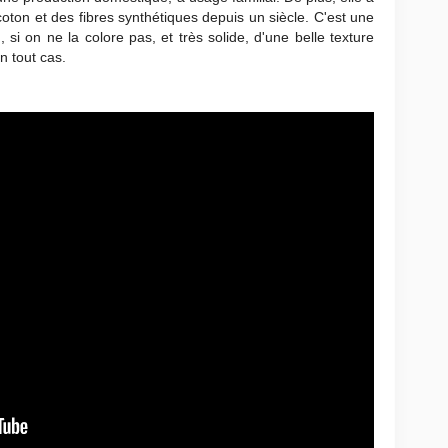
oton et des fibres synthétiques depuis un siècle. C'est une
 si on ne la colore pas, et très solide, d'une belle texture
en tout cas.