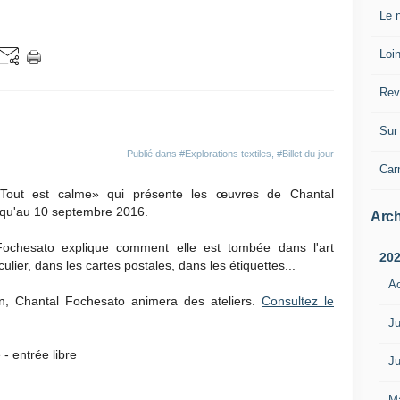
Le n
Loin
Rev
Sur 
Publié dans
#Explorations textiles
,
#Billet du jour
Car
 «Tout est calme» qui présente les œuvres de Chantal
squ'au 10 septembre 2016.
Arch
Fochesato explique comment elle est tombée dans l'art
20
culier, dans les cartes postales, dans les étiquettes...
A
on, Chantal Fochesato animera des ateliers.
Consultez le
Ju
- entrée libre
Ju
M