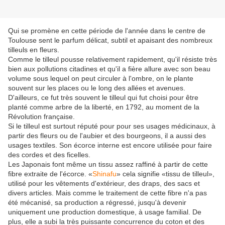
Qui se promène en cette période de l'année dans le centre de
Toulouse sent le parfum délicat, subtil et apaisant des nombreux
tilleuls en fleurs.
Comme le tilleul pousse relativement rapidement, qu'il résiste très
bien aux pollutions citadines et qu'il a fière allure avec son beau
volume sous lequel on peut circuler à l'ombre, on le plante
souvent sur les places ou le long des allées et avenues.
D'ailleurs, ce fut très souvent le tilleul qui fut choisi pour être
planté comme arbre de la liberté, en 1792, au moment de la
Révolution française.
Si le tilleul est surtout réputé pour pour ses usages médicinaux, à
partir des fleurs ou de l'aubier et des bourgeons, il a aussi des
usages textiles. Son écorce interne est encore utilisée pour faire
des cordes et des ficelles.
Les Japonais font même un tissu assez raffiné à partir de cette
fibre extraite de l'écorce. «
Shinafu
» cela signifie «tissu de tilleul»,
utilisé pour les vêtements d'extérieur, des draps, des sacs et
divers articles. Mais comme le traitement de cette fibre n'a pas
été mécanisé, sa production a régressé, jusqu'à devenir
uniquement une production domestique, à usage familial. De
plus, elle a subi la très puissante concurrence du coton et des