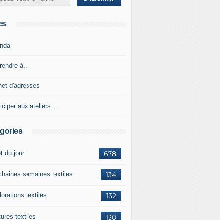
es
nda
rendre à...
net d'adresses
iciper aux ateliers...
gories
et du jour
678
chaines semaines textiles
134
orations textiles
132
ures textiles
130