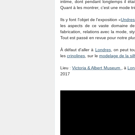
intime, dont pendant longtemps il éta
Quant à les montrer, c'est une mode trè
Ils y font l'objet de l'exposition «
Undress
les aspects de ce vaste domaine de l'
fabrication, relations avec la mode, st
Tout est passé en revue pour notre plus
À défaut d'aller à
Londres
, on peut to
les
crinolines
, sur le
modelage de la sil
Lieu :
Victoria & Albert Museum
, à
Lon
2017