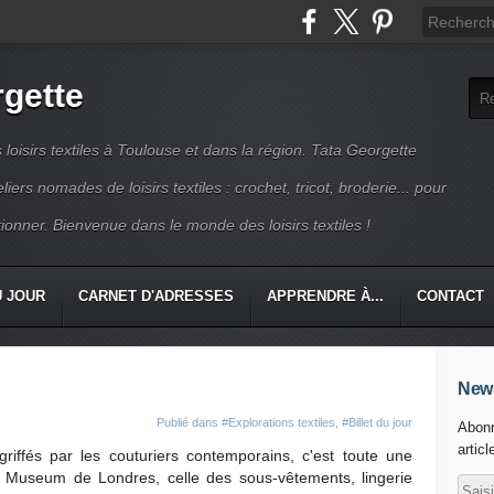
rgette
s loisirs textiles à Toulouse et dans la région. Tata Georgette
iers nomades de loisirs textiles : crochet, tricot, broderie... pour
ionner. Bienvenue dans le monde des loisirs textiles !
U JOUR
CARNET D'ADRESSES
APPRENDRE À...
CONTACT
News
Publié dans
#Explorations textiles
,
#Billet du jour
Abonn
articl
riffés par les couturiers contemporains, c'est toute une
rt Museum de Londres, celle des sous-vêtements, lingerie