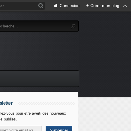
Connexion
+
Créer mon blog
letter
ez-vous pour être averti des nouveaux
es publiés.