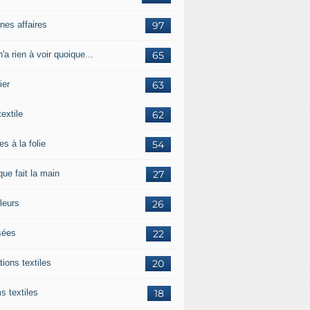
nes affaires
97
'a rien à voir quoique...
65
ier
63
textile
62
es à la folie
54
ue fait la main
27
leurs
26
ées
22
tions textiles
20
s textiles
18