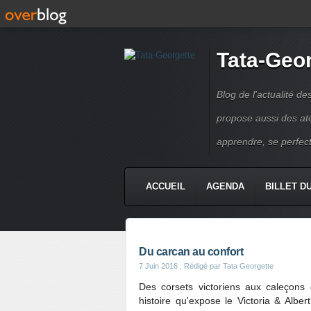
Tata-Geo
Blog de l'actualité de
propose aussi des atel
apprendre, se perfect
ACCUEIL
AGENDA
BILLET D
Du carcan au confort
7 Juin 2016
, Rédigé par Tata Georgette
Des corsets victoriens aux caleçons g
histoire qu'expose le Victoria & Albe