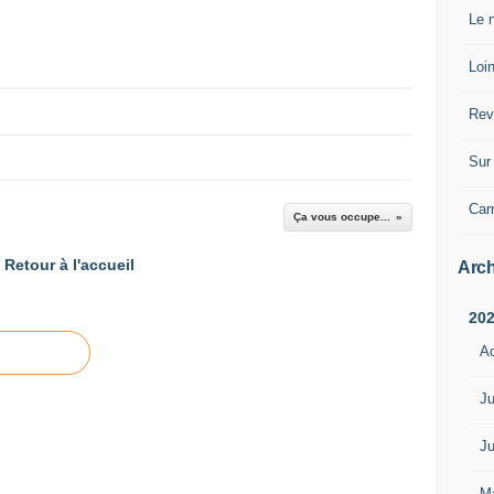
Le n
Loin
Rev
Sur 
Car
Ça vous occupe...
Retour à l'accueil
Arch
20
A
Ju
Ju
M