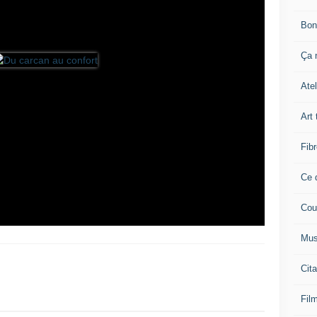
Bon
Ça n
Atel
Art 
Fibr
Ce q
Cou
Mus
Cita
Film