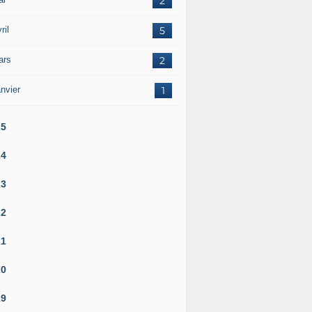
2
ril
5
ars
2
nvier
1
25
24
23
22
21
20
19