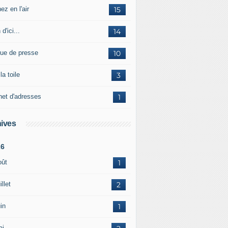
ez en l'air
15
 d'ici...
14
ue de presse
10
la toile
3
net d'adresses
1
ives
26
oût
1
illet
2
in
1
ai