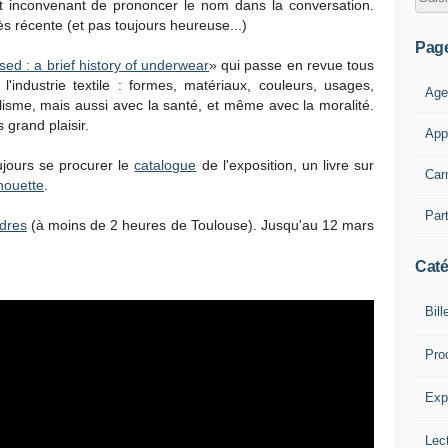
it inconvenant de prononcer le nom dans la conversation.
s récente (et pas toujours heureuse...)
Pag
ed : a brief history of underwear
» qui passe en revue tous
industrie textile : formes, matériaux, couleurs, usages,
Age
ylisme, mais aussi avec la santé, et même avec la moralité.
 grand plaisir.
App
ujours se procurer le
catalogue
de l'exposition, un livre sur
Car
houette
.
Part
dres
(à moins de 2 heures de Toulouse). Jusqu'au 12 mars
Caté
Bill
Pro
Expl
Lect