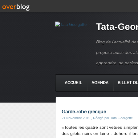
Tata-Geo
Blog de l'actualité de
propose aussi des atel
apprendre, se perfect
ACCUEIL
AGENDA
BILLET D
Garde-robe grecque
21 Novembre 2015
, Rédigé par Tata Georgette
«Toutes les quatre sont vêtues simple
des gilets noirs en laine : dehors il br