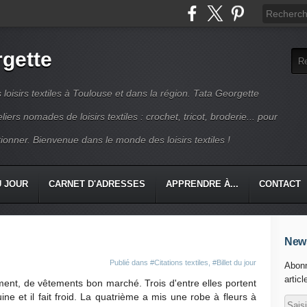
rgette
s loisirs textiles à Toulouse et dans la région. Tata Georgette
iers nomades de loisirs textiles : crochet, tricot, broderie... pour
ionner. Bienvenue dans le monde des loisirs textiles !
U JOUR
CARNET D'ADRESSES
APPRENDRE À...
CONTACT
News
Publié dans
#Citations textiles
,
#Billet du jour
Abonn
articl
ment, de vêtements bon marché. Trois d'entre elles portent
uine et il fait froid. La quatrième a mis une robe à fleurs à