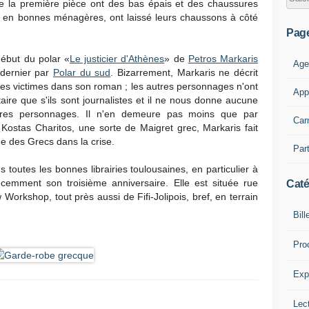
 la première pièce ont des bas épais et des chaussures
s, en bonnes ménagères, ont laissé leurs chaussons à côté
Pag
ébut du polar «
Le justicier d'Athènes
» de
Petros Markaris
Age
 dernier par
Polar du sud
. Bizarrement, Markaris ne décrit
es victimes dans son roman ; les autres personnages n'ont
App
aire que s'ils sont journalistes et il ne nous donne aucune
autres personnages. Il n'en demeure pas moins que par
Car
Kostas Charitos, une sorte de Maigret grec, Markaris fait
ne des Grecs dans la crise.
Part
toutes les bonnes librairies toulousaines, en particulier à
cemment son troisième anniversaire. Elle est située rue
Caté
Workshop, tout près aussi de Fifi-Jolipois, bref, en terrain
Bill
Pro
Expl
Lect