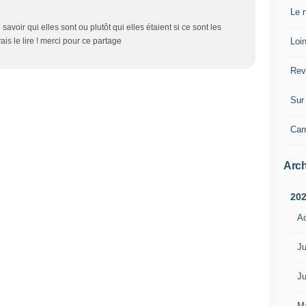
Le n
e savoir qui elles sont ou plutôt qui elles étaient si ce sont les
Loin
vais le lire ! merci pour ce partage
Rev
Sur 
Car
Arch
20
A
Ju
Ju
M