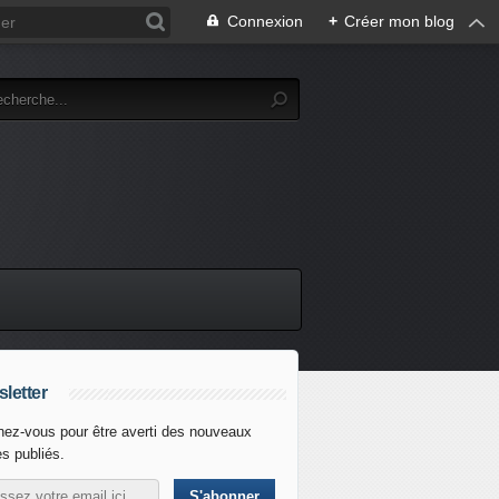
Connexion
+
Créer mon blog
letter
ez-vous pour être averti des nouveaux
es publiés.