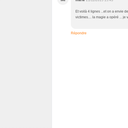
marie
21/11/2015 15:43
Et voilà 4 lignes ...et on a envie d
victimes.... la magie a opéré ... je 
Répondre