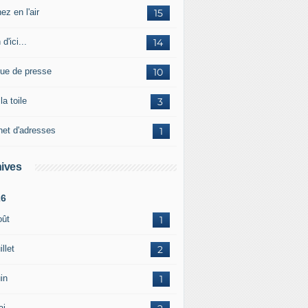
ez en l'air
15
 d'ici...
14
ue de presse
10
la toile
3
net d'adresses
1
ives
26
oût
1
illet
2
in
1
ai