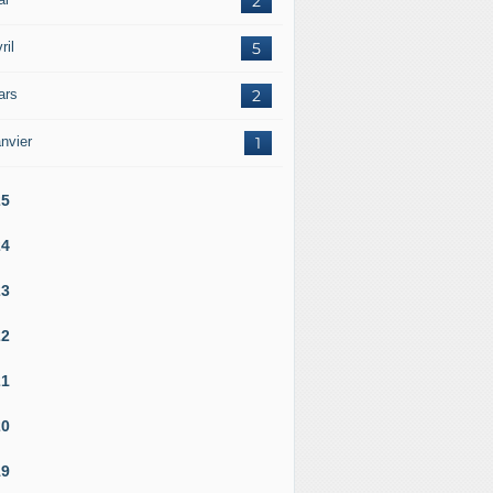
2
ril
5
ars
2
nvier
1
25
24
23
22
21
20
19