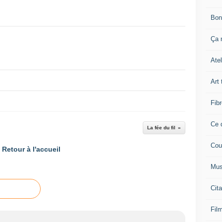
Bon
Ça n
Atel
Art 
Fibr
Ce q
La fée du fil
Cou
Retour à l'accueil
Mus
Cita
Film