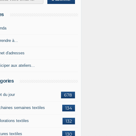
es
nda
rendre à...
net d'adresses
iciper aux ateliers...
gories
et du jour
678
chaines semaines textiles
134
orations textiles
132
ures textiles
130