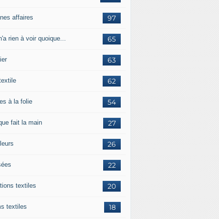
nes affaires
97
'a rien à voir quoique...
65
ier
63
textile
62
es à la folie
54
ue fait la main
27
leurs
26
ées
22
tions textiles
20
s textiles
18