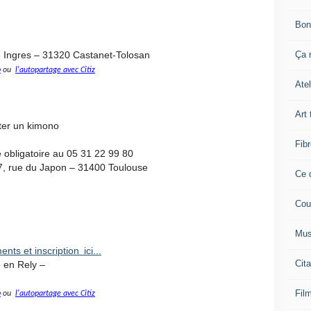
Bon
Ça n
ue Ingres – 31320 Castanet-Tolosan
p
ou
l'autopartage avec Citiz
Atel
Art 
rter un kimono
Fibr
le obligatoire au 05 31 22 99 80
7, rue du Japon – 31400 Toulouse
Ce q
Cou
Mus
ts et inscription ici...
Cita
e en Rely –
Film
p
ou
l'autopartage avec Citiz