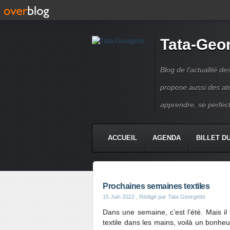
Tata-Geo
Blog de l'actualité de
propose aussi des atel
apprendre, se perfect
ACCUEIL
AGENDA
BILLET D
Prochaines semaines textiles
15 Juin 2022
, Rédigé par Tata Georgette
Dans une semaine, c’est l’été. Mais il
textile dans les mains, voilà un bonheu