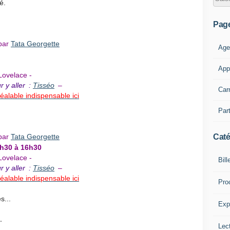
é.
Pag
par
Tata Georgette
Age
App
Lovelace -
r y aller :
Tisséo
–
Car
réalable indispensable ici
Part
Caté
par
Tata Georgette
4h30 à 16h30
Lovelace -
Bill
r y aller :
Tisséo
–
réalable indispensable ici
Pro
s...
Expl
.
Lect