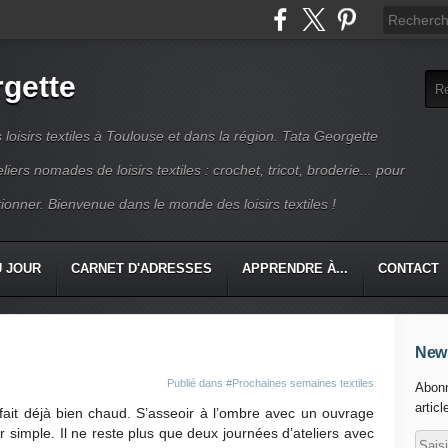
rgette
s loisirs textiles à Toulouse et dans la région. Tata Georgette
iers nomades de loisirs textiles : crochet, tricot, broderie... pour
ionner. Bienvenue dans le monde des loisirs textiles !
U JOUR
CARNET D'ADRESSES
APPRENDRE À...
CONTACT
News
Publié dans
#Prochaines semaines textiles
Abonn
articl
 fait déjà bien chaud. S’asseoir à l’ombre avec un ouvrage
r simple. Il ne reste plus que deux journées d’ateliers avec