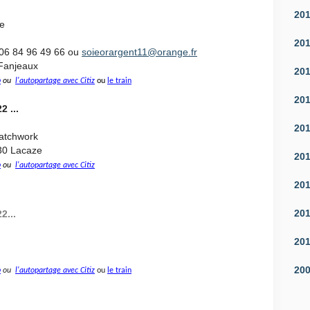
20
ie
20
 06 84 96 49 66 ou
soieorargent11@orange.fr
Fanjeaux
20
p
ou
l'autopartage avec Citiz
ou
le train
20
2 ...
20
patchwork
30 Lacaze
20
p
ou
l'autopartage avec Citiz
20
20
2...
20
20
p
ou
l'autopartage avec Citiz
ou
le train