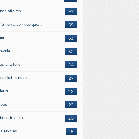
nes affaires
97
'a rien à voir quoique...
65
ier
63
textile
62
es à la folie
54
ue fait la main
27
leurs
26
ées
22
tions textiles
20
s textiles
18