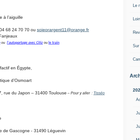
Le n
à l’aiguille
Loin
 04 68 24 70 70 ou
soieorargent11@orange.fr
Rev
Fanjeaux
p
ou
l'autopartage avec Citiz
ou
le train
Sur 
Car
actif en Égypte,
Arch
istique d’Osmoart
20
7, rue du Japon – 31400 Toulouse
– Pour y aller :
Tisséo
A
Ju
e
Ju
e de Gascogne - 31490 Léguevin
M