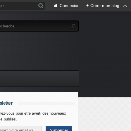
Connexion
+
Créer mon blog
letter
ez-vous pour être averti des nouveaux
es publiés.