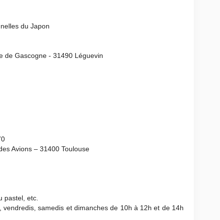
onnelles du Japon
e de Gascogne - 31490 Léguevin
70
 des Avions – 31400 Toulouse
u pastel, etc.
s, vendredis, samedis et dimanches de 10h à 12h et de 14h
)