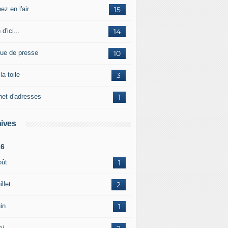
ez en l'air
15
 d'ici...
14
ue de presse
10
la toile
3
net d'adresses
1
ives
26
oût
1
illet
2
in
1
ai