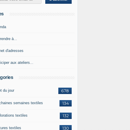
es
nda
rendre à...
net d'adresses
iciper aux ateliers...
gories
et du jour
678
chaines semaines textiles
134
orations textiles
132
ures textiles
130