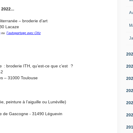
 2022...
Av
diterranée
– broderie d’art
M
330 Lacaze
p
ou
l'autopartage avec Citiz
Ja
20
e : broderie ITH, qu’est-ce que c’est ?
20
 42
ès – 31000 Toulouse
20
20
, peinture à l’aiguille ou Lunéville)
20
e de Gascogne - 31490 Léguevin
20
20