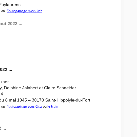
 Puylaurens
p
ou
l'autopartage avec Citiz
oût 2022 ...
22 ...
a mer
y, Delphine Jalabert et Claire Schneider
94
du 8 mai 1945 – 30170 Saint-Hippolyle-du-Fort
p
ou
l'autopartage avec Citiz
ou
le train
...