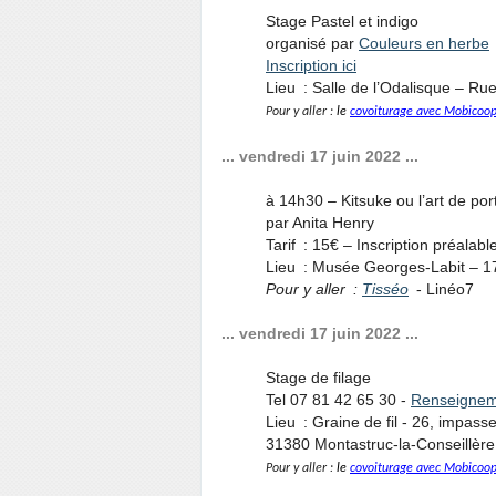
Stage Pastel et indigo
organisé par
Couleurs en herbe
Inscription ici
Lieu : Salle de l’Odalisque – R
Pour y aller :
le
covoiturage avec Mobicoo
... vendredi 17 juin 2022 ...
à 14h30 – Kitsuke ou l’art de po
par Anita Henry
Tarif : 15€ – Inscription préalab
Lieu : Musée Georges-Labit – 1
Pour y aller :
Tisséo
- Linéo7
... vendredi 17 juin 2022 ...
Stage de filage
Tel 07 81 42 65 30 -
Renseignemen
Lieu : Graine de fil - 26, impass
31380 Montastruc-la-Conseillère
Pour y aller :
le
covoiturage avec Mobicoo