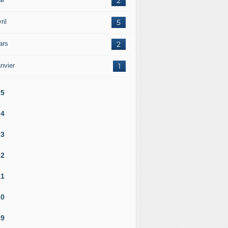
2
ril
5
ars
2
nvier
1
25
24
23
22
21
20
19