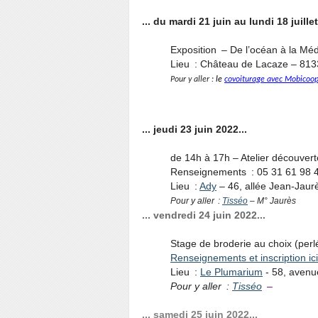
... du mardi 21 juin au lundi 18 juillet
Exposition – De l’océan à la Mé
Lieu : Château de Lacaze – 81
Pour y aller :
le
covoiturage avec Mobicoo
... jeudi 23 juin 2022...
de 14h à 17h – Atelier découvert
Renseignements : 05 31 61 98
Lieu :
Ady
– 46, allée Jean-Jaur
Pour y aller :
Tisséo
– M° Jaurès
... vendredi 24 juin 2022...
Stage de broderie au choix (perlée
Renseignements et inscription ici
Lieu :
Le Plumarium
- 58, avenu
Pour y aller :
Tisséo
–
... samedi 25 juin 2022...