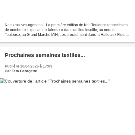
Notez sur vos agendas... La première édition de Knit Toulouse rassemblera
de nombreux exposants « laineux » dans un lieu insolite, au nord de
Toulouse, au Grand Marché MIN, très précisément dans la Halle aux Fleurs
(146, avenue des États-Unis). Retrouvez...
Prochaines semaines textiles...
Publié le 10/04/2026 à 17:09
Par
Tata Georgette