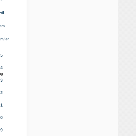
2
ril
5
ars
2
nvier
1
25
24
ng
23
22
21
20
19