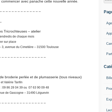
ur commencer avec panache cette nouvelle année.
– – – – – – – – – – – – – –
Pag
.
Age
s Tricrochteuses – atelier
App
vendredis de chaque mois
rer sur place
Car
 3, avenue du Cimetière – 31500 Toulouse
Part
– – – – – – – – – – – – – – – –
Caté
de broderie perlée et de plumasserie (tous niveaux)
Bill
et Valérie Tanfin
 : 09 86 28 04 39 ou 07 63 90 09 48
Pro
enue de Gascogne – 31490 Léguevin
Expl
– – – – – – – – – – – – – – – –
Lect