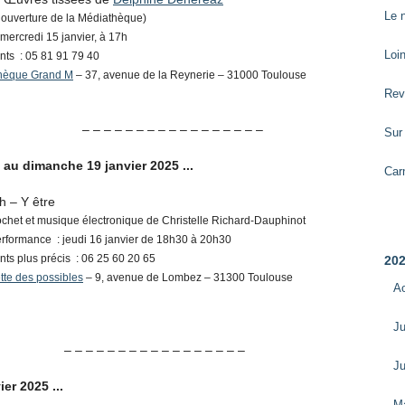
Le n
’ouverture de la Médiathèque)
mercredi 15 janvier, à 17h
Loin
ts : 05 81 91 79 40
hèque Grand M
– 37, avenue de la Reynerie – 31000 Toulouse
Rev
– – – – – – – – – – – – – – – – –
Sur 
5 au dimanche 19 janvier 2025 ...
Car
h – Y être
Arch
rochet et musique électronique de Christelle Richard-Dauphinot
rformance : jeudi 16 janvier de 18h30 à 20h30
s plus précis : 06 25 60 20 65
20
tte des possibles
– 9, avenue de Lombez – 31300 Toulouse
A
Ju
– – – – – – – – – – – – – – – – –
Ju
ier 2025 ...
M