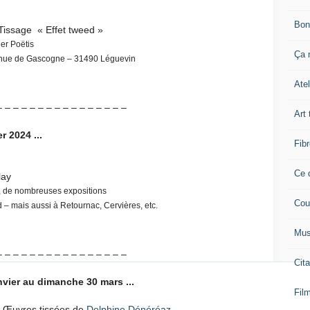
Bon
Tissage « Effet tweed »
er Poëtis
Ça n
enue de Gascogne – 31490 Léguevin
Atel
– – – – – – – – – – – – – – – –
Art 
r 2024 ...
Fibr
Ce q
lay
és, de nombreuses expositions
Cou
– mais aussi à Retournac, Cervières, etc.
Mus
– – – – – – – – – – – – – – – –
Cita
anvier au dimanche 30 mars ...
Film
– Œuvres tissées de
Delphine Dénéréaz