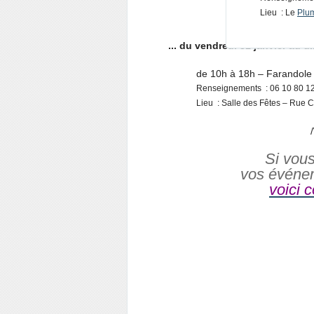
Lieu : Le
Plu
... du vendredi 31 janvier au d
de 10h à 18h – Farandole 
Renseignements : 06 10 80 1
Lieu : Salle des Fêtes – Rue
/
Si vou
vos événe
voici 