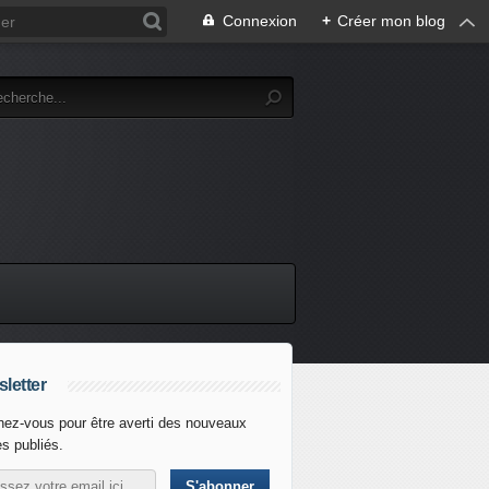
Connexion
+
Créer mon blog
letter
ez-vous pour être averti des nouveaux
es publiés.