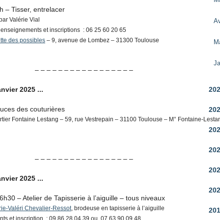
 – Tisser, entrelacer
par Valérie Vial
Av
Renseignements et inscriptions : 06 25 60 20 65
tte des possibles
– 9, avenue de Lombez – 31300 Toulouse
M
Ja
– – – – – – – – – – – – – – – – –
20
nvier 2025 ...
uces des couturières
20
rtier Fontaine Lestang – 59, rue Vestrepain – 31100 Toulouse – M° Fontaine-Lesta
20
20
– – – – – – – – – – – – – – – – –
20
nvier 2025 ...
20
h30 – Atelier de Tapisserie à l’aiguille – tous niveaux
ie-Valéri Chevalier-Ressot
, brodeuse en tapisserie à l’aiguille
20
s et inscription : 09 86 28 04 39 ou 07 63 90 09 48