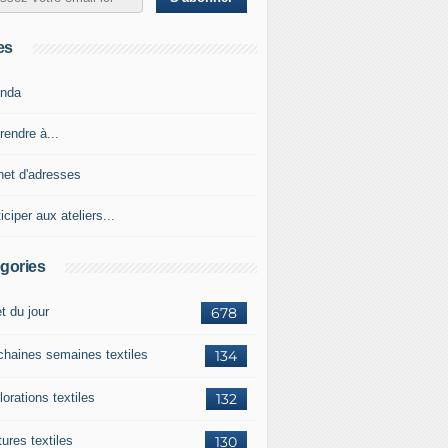
es
nda
rendre à...
net d'adresses
iciper aux ateliers...
gories
et du jour
678
chaines semaines textiles
134
orations textiles
132
ures textiles
130