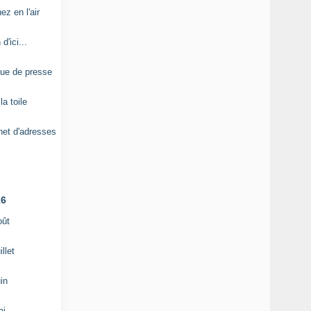
ez en l'air
15
 d'ici...
14
ue de presse
10
la toile
3
net d'adresses
1
ives
26
oût
1
illet
2
in
1
ai