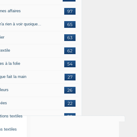
nes affaires
97
'a rien à voir quoique...
65
ier
63
textile
62
es à la folie
54
ue fait la main
27
leurs
26
ées
22
tions textiles
20
s textiles
18