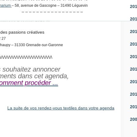
marium
– 58, avenue de Gascogne – 31490 Léguevin
20
– – – – – – – – – – – – – – – – –
20
imanche 2 février 2025 ...
20
des passions créatives
2 27
20
 Chaupy – 31330 Grenade-sur-Garonne
20
\/\/\/\/\/\/\/\/\/\/\/\/\/\/\/\/\/\/\/\/\/\
s souhaitez annoncer
20
ments dans cet agenda,
comment procéder
...
20
20
20
La suite de vos rendez-vous textiles dans votre agenda
20