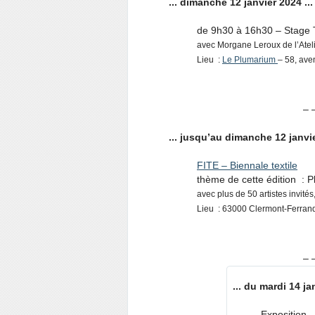
... dimanche 12 janvier 2024 ...
de 9h30 à 16h30 – Stage 
avec Morgane Leroux de l’Ateli
Lieu :
Le Plumarium
– 58, av
– 
... jusqu’au dimanche 12 janvie
FITE – Biennale textile
thème de cette édition : P
avec plus de 50 artistes invit
Lieu : 63000 Clermont-Ferrand 
– 
... du mardi 14 j
Exposition 