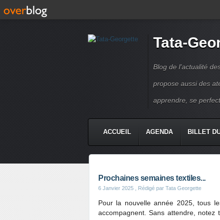
Tata-Geo
Blog de l'actualité de
propose aussi des atel
apprendre, se perfect
ACCUEIL
AGENDA
BILLET D
Prochaines semaines textiles...
6 Janvier 2025
, Rédigé par Tata Georgette
Pour la nouvelle année 2025, tous l
accompagnent. Sans attendre, notez t