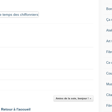
Bon
Ça n
Atel
Art 
Fibr
Ce q
Cou
Mus
Cita
Amies de la soie, bonjour !
Film
Retour à l'accueil