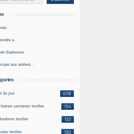
es
nda
rendre à...
net d'adresses
iciper aux ateliers...
gories
et du jour
678
chaines semaines textiles
134
orations textiles
132
ures textiles
130