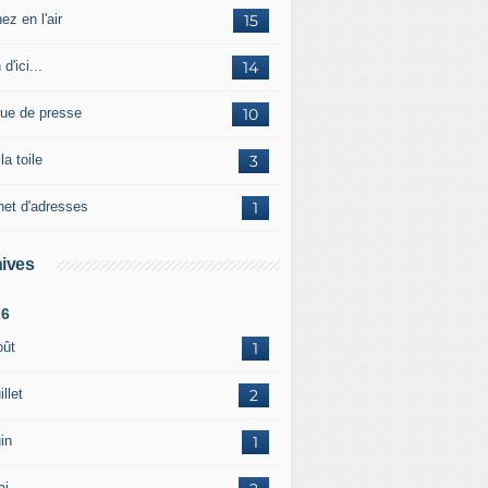
ez en l'air
15
 d'ici...
14
ue de presse
10
la toile
3
net d'adresses
1
ives
26
oût
1
illet
2
in
1
ai