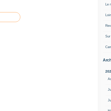
Le n
Loin
Rev
Sur 
Car
Arch
20
A
Ju
Ju
M