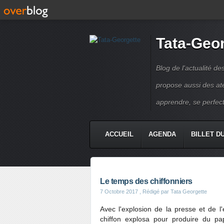
Tata-Geo
Blog de l'actualité de
propose aussi des atel
apprendre, se perfect
ACCUEIL
AGENDA
BILLET D
Le temps des chiffonniers
7 Octobre 2017
, Rédigé par Tata Georgette
Avec l'explosion de la presse et de l'
chiffon explosa pour produire du pa