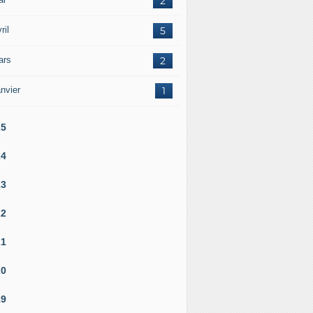
2
ril
5
ars
2
nvier
1
25
24
23
22
21
20
19