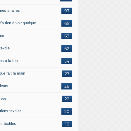
nes affaires
97
'a rien à voir quoique...
65
ier
63
textile
62
es à la folie
54
ue fait la main
27
leurs
26
ées
22
tions textiles
20
s textiles
18