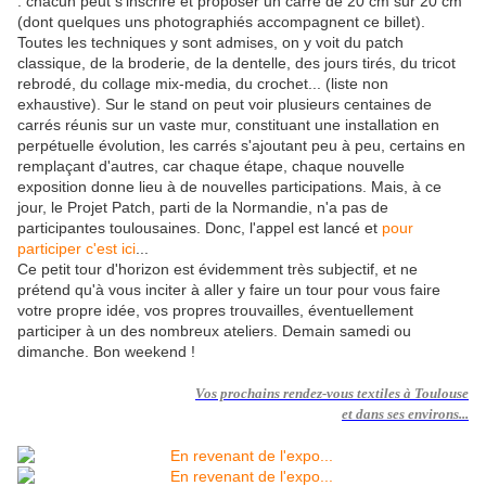
: chacun peut s'inscrire et proposer un carré de 20 cm sur 20 cm
(dont quelques uns photographiés accompagnent ce billet).
Toutes les techniques y sont admises, on y voit du patch
classique, de la broderie, de la dentelle, des jours tirés, du tricot
rebrodé, du collage mix-media, du crochet... (liste non
exhaustive). Sur le stand on peut voir plusieurs centaines de
carrés réunis sur un vaste mur, constituant une installation en
perpétuelle évolution, les carrés s'ajoutant peu à peu, certains en
remplaçant d'autres, car chaque étape, chaque nouvelle
exposition donne lieu à de nouvelles participations. Mais, à ce
jour, le Projet Patch, parti de la Normandie, n'a pas de
participantes toulousaines. Donc, l'appel est lancé et
pour
participer c'est ici
...
Ce petit tour d'horizon est évidemment très subjectif, et ne
prétend qu'à vous inciter à aller y faire un tour pour vous faire
votre propre idée, vos propres trouvailles, éventuellement
participer à un des nombreux ateliers. Demain samedi ou
dimanche. Bon weekend !
Vos
prochains rendez-vous textiles à Toulouse
et dans ses environs...