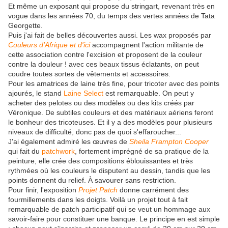
Et même un exposant qui propose du stringart, revenant très en
vogue dans les années 70, du temps des vertes années de Tata
Georgette.
Puis j'ai fait de belles découvertes aussi. Les wax proposés par
Couleurs d'Afrique et d'ici
accompagnent l'action militante de
cette association contre l'excision et proposent de la couleur
contre la douleur ! avec ces beaux tissus éclatants, on peut
coudre toutes sortes de vêtements et accessoires.
Pour les amatrices de laine très fine, pour tricoter avec des points
ajourés, le stand
Laine Select
est remarquable. On peut y
acheter des pelotes ou des modèles ou des kits créés par
Véronique. De subtiles couleurs et des matériaux aériens feront
le bonheur des tricoteuses. Et il y a des modèles pour plusieurs
niveaux de difficulté, donc pas de quoi s'effaroucher...
J'ai également admiré les œuvres de
Sheila Frampton Cooper
qui fait du
patchwork
, fortement imprégné de sa pratique de la
peinture, elle crée des compositions éblouissantes et très
rythmées où les couleurs le disputent au dessin, tandis que les
points donnent du relief. À savourer sans restriction.
Pour finir, l'exposition
Projet Patch
donne carrément des
fourmillements dans les doigts. Voilà un projet tout à fait
remarquable de patch participatif qui se veut un hommage aux
savoir-faire pour constituer une banque. Le principe en est simple