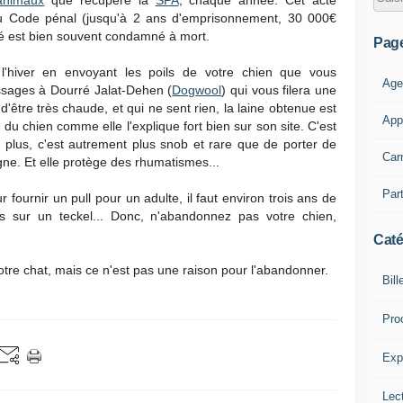
animaux
que récupère la
SPA
, chaque année. Cet acte
1 du Code pénal (jusqu'à 2 ans d'emprisonnement, 30 000€
é est bien souvent condamné à mort.
Pag
l'hiver en envoyant les poils de votre chien que vous
Age
ssages à Dourré Jalat-Dehen (
Dogwool
) qui vous filera une
 d'être très chaude, et qui ne sent rien, la laine obtenue est
App
 du chien comme elle l'explique fort bien sur son site. C'est
En plus, c'est autrement plus snob et rare que de porter de
Car
gne. Et elle protège des rhumatismes...
Part
r fournir un pull pour un adulte, il faut environ trois ans de
as sur un teckel... Donc, n'abandonnez pas votre chien,
Caté
votre chat, mais ce n'est pas une raison pour l'abandonner.
Bill
Pro
Expl
Lect