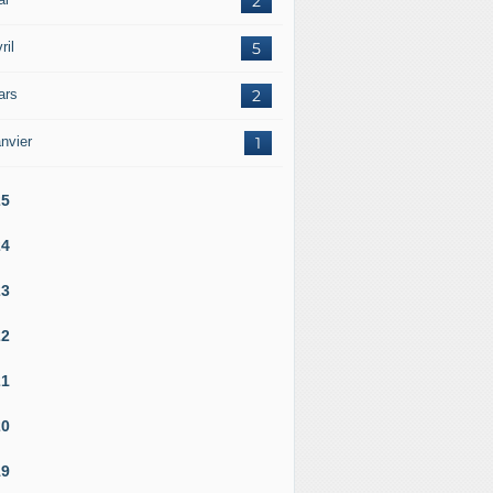
2
ril
5
ars
2
nvier
1
25
24
23
22
21
20
19