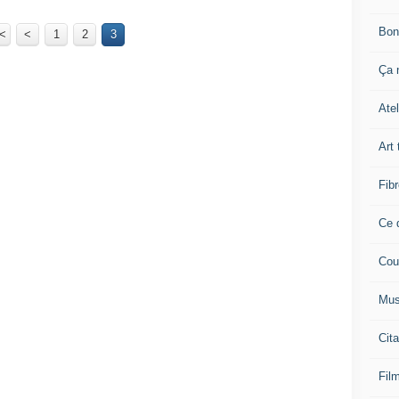
Bon
<
<
1
2
3
Ça n
Atel
Art 
Fibr
Ce q
Cou
Mus
Cita
Film