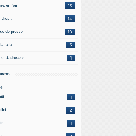
ez en l'air
15
 d'ici...
14
ue de presse
10
la toile
3
net d'adresses
1
ives
26
oût
1
illet
2
in
1
ai