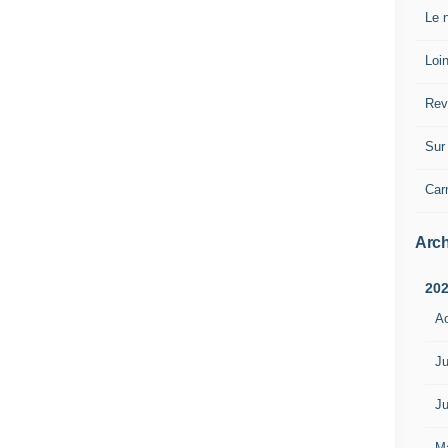
Le n
Loin
Rev
Sur 
Car
Arch
20
A
Ju
Ju
M