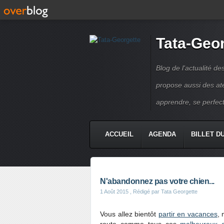
Tata-Geo
Blog de l'actualité de
propose aussi des atel
apprendre, se perfect
ACCUEIL
AGENDA
BILLET D
N'abandonnez pas votre chien...
1 Août 2015
, Rédigé par Tata Georgette
Vous allez bientôt
partir en vacances
,