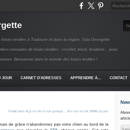
rgette
s loisirs textiles à Toulouse et dans la région. Tata Georgette
iers nomades de loisirs textiles : crochet, tricot, broderie... pour
ionner. Bienvenue dans le monde des loisirs textiles !
U JOUR
CARNET D'ADRESSES
APPRENDRE À...
CONTACT
News
Publié dans
#Ça n'a rien à voir quoique...
,
#Le nez en l'air
,
#Billet du jour
Abonn
articl
 mais de grâce n'abandonnez pas votre chien au bord de la