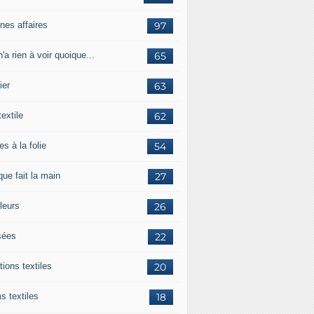
nes affaires
97
'a rien à voir quoique...
65
ier
63
textile
62
es à la folie
54
ue fait la main
27
leurs
26
ées
22
tions textiles
20
s textiles
18