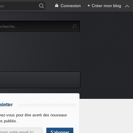
Connexion
+
Créer mon blog
letter
ez-vous pour être averti des nouveaux
es publiés.