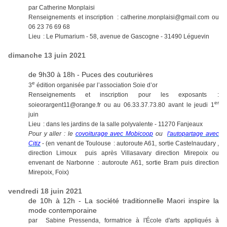
par Catherine Monplaisi
Renseignements et inscription : catherine.monplaisi@gmail.com ou
06 23 76 69 68
Lieu : Le Plumarium - 58, avenue de Gascogne - 31490 Léguevin
dimanche 13 juin 2021
de 9h30 à 18h - Puces des couturières
e
3
édition organisée par l’association Soie d’or
Renseignements et inscription pour les exposants :
er
soieorargent11@orange.fr ou au 06.33.37.73.80 avant le jeudi 1
juin
Lieu : dans les jardins de la salle polyvalente - 11270 Fanjeaux
Pour y aller : le
covoiturage avec Mobicoop
ou
l'autopartage avec
Citiz
- (en venant de Toulouse : autoroute A61, sortie Castelnaudary ,
direction Limoux puis après Villasavary direction Mirepoix ou
envenant de Narbonne : autoroute A61, sortie Bram puis direction
Mirepoix, Foix)
vendredi 18 juin 2021
de 10h à 12h - La société traditionnelle Maori inspire la
mode contemporaine
par Sabine Pressenda, formatrice à l'École d'arts appliqués à