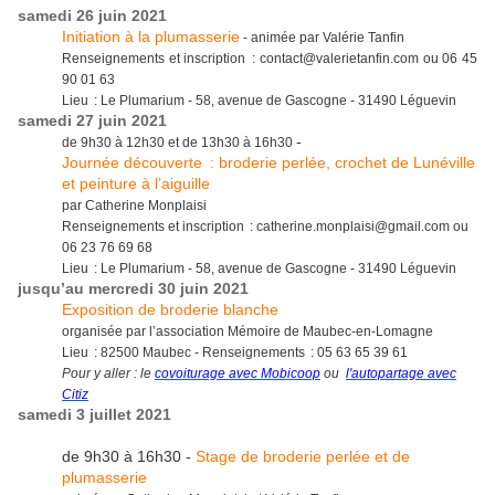
samedi 26 juin 2021
Initiation à la plumasserie
- animée par Valérie Tanfin
Renseignements et inscription : contact@valerietanfin.com ou 06 45
90 01 63
Lieu : Le Plumarium - 58, avenue de Gascogne - 31490 Léguevin
samedi 27 juin 2021
-
de 9h30 à 12h30 et de 13h30 à 16h30
Journée découverte : broderie
perlée, crochet de Lunéville
et peinture à l’aiguille
par Catherine Monplaisi
Renseignements et inscription : catherine.monplaisi@gmail.com ou
06 23 76 69 68
Lieu : Le Plumarium - 58, avenue de Gascogne - 31490 Léguevin
jusqu’au mercredi 30 juin 2021
Exposition de broderie blanche
organisée par l’association Mémoire de Maubec-en-Lomagne
Lieu : 82500 Maubec - Renseignements : 05 63 65 39 61
Pour y aller : le
covoiturage avec Mobicoop
ou
l'autopartage avec
Citiz
samedi 3 juillet 2021
de 9h30 à 16h30 -
Stage de broderie perlée et de
plumasserie