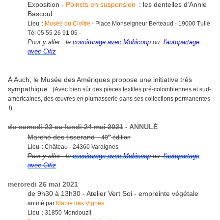
Exposition -
Poincts en suspension
: les dentelles d’Annie
Bascoul
Lieu :
Musée du Cloître
- Place Monseigneur Berteaud - 19000 Tulle
Tél 05 55 26 91 05 -
Pour y aller : le
covoiturage avec Mobicoop
ou
l'autopartage
avec Citiz
À Auch, le Musée des Amériques propose une initiative très
sympathique
(Avec bien sûr des pièces textiles pré-colombiennes et sud-
américaines, des œuvres en plumasserie dans ses collections permanentes
!)
du samedi 22 au lundi 24 mai 2021
- ANNULÉ
e
Marché des tisserand -
40
édition
Lieu : Château - 24360 Varaignes
Pour y aller : le
covoiturage avec Mobicoop
ou
l'autopartage
avec Citiz
mercredi 26 mai 2021
de 9h30 à 13h30 - Atelier Vert Soi - empreinte végétale
animé par
Mapie des Vignes
Lieu : 31850 Mondouzil