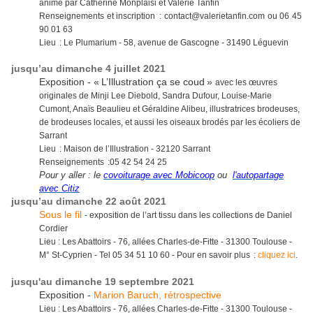
animé par Catherine Monplaisi et Valérie Tanfin
Renseignements et inscription : contact@valerietanfin.com ou 06 45
90 01 63
Lieu : Le Plumarium - 58, avenue de Gascogne - 31490 Léguevin
jusqu’au dimanche 4 juillet 2021
Exposition - « L’Illustration ça se coud »
avec les œuvres
originales de Minji Lee Diebold, Sandra Dufour, Louise-Marie
Cumont, Anaïs Beaulieu et Géraldine Alibeu, illustratrices brodeuses,
de brodeuses locales, et aussi les oiseaux brodés par les écoliers de
Sarrant
Lieu : Maison de l’Illustration - 32120 Sarrant
Renseignements :05 42 54 24 25
Pour y aller : le
covoiturage avec Mobicoop
ou
l'autopartage
avec Citiz
jusqu’au dimanche 22 août 2021
Sous le fil
- exposition de l’art tissu dans les collections de Daniel
Cordier
Lieu : Les Abattoirs - 76, allées Charles-de-Fitte - 31300 Toulouse -
M° St-Cyprien - Tel 05 34 51 10 60
- Pour en savoir plus :
cliquez ici
.
jusqu'au dimanche 19 septembre 2021
Exposition -
Marion Baruch, rétrospective
Lieu : Les Abattoirs - 76, allées Charles-de-Fitte - 31300 Toulouse -