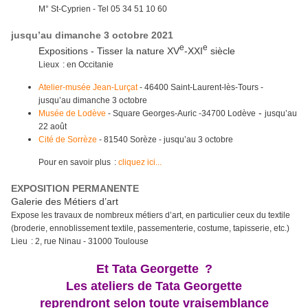
M° St-Cyprien - Tel 05 34 51 10 60
jusqu’au dimanche 3 octobre 2021
e
e
Expositions - Tisser la nature XV
-XXI
siècle
Lieux : en Occitanie
Atelier-musée Jean-Lurçat
- 46400 Saint-Laurent-lès-Tours
-
jusqu’au dimanche 3 octobre
-
Musée de Lodève
- Square Georges-Auric -34700 Lodève
jusqu’au
22 août
Cité de Sorrèze
-
81540 Sorèze -
jusqu’au 3 octobre
Pour en savoir plus :
cliquez ici...
EXPOSITION PERMANENTE
Galerie des Métiers d’art
Expose les travaux de nombreux métiers d’art, en particulier ceux du textile
(broderie, ennoblissement textile, passementerie, costume, tapisserie, etc.)
Lieu : 2, rue Ninau - 31000 Toulouse
Et Tata Georgette ?
Les ateliers de Tata Georgette
reprendront selon toute vraisemblance