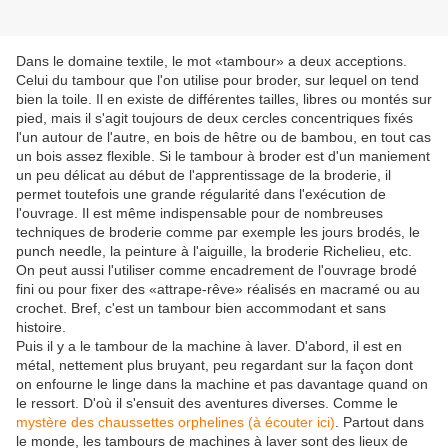
Dans le domaine textile, le mot «tambour» a deux acceptions.
Celui du tambour que l'on utilise pour broder, sur lequel on tend
bien la toile. Il en existe de différentes tailles, libres ou montés sur
pied, mais il s'agit toujours de deux cercles concentriques fixés
l'un autour de l'autre, en bois de hêtre ou de bambou, en tout cas
un bois assez flexible. Si le tambour à broder est d'un maniement
un peu délicat au début de l'apprentissage de la broderie, il
permet toutefois une grande régularité dans l'exécution de
l'ouvrage. Il est même indispensable pour de nombreuses
techniques de broderie comme par exemple les jours brodés, le
punch needle, la peinture à l'aiguille, la broderie Richelieu, etc.
On peut aussi l'utiliser comme encadrement de l'ouvrage brodé
fini ou pour fixer des «attrape-rêve» réalisés en macramé ou au
crochet. Bref, c'est un tambour bien accommodant et sans
histoire.
Puis il y a le tambour de la machine à laver. D'abord, il est en
métal, nettement plus bruyant, peu regardant sur la façon dont
on enfourne le linge dans la machine et pas davantage quand on
le ressort. D'où il s'ensuit des aventures diverses. Comme le
mystère des chaussettes orphelines (à écouter ici)
. Partout dans
le monde, les tambours de machines à laver sont des lieux de