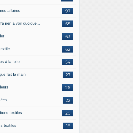
nes affaires
97
'a rien à voir quoique...
65
ier
63
textile
62
es à la folie
54
ue fait la main
27
leurs
26
ées
22
tions textiles
20
s textiles
18