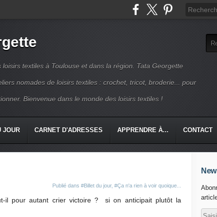
rgette
s loisirs textiles à Toulouse et dans la région. Tata Georgette
iers nomades de loisirs textiles : crochet, tricot, broderie... pour
ionner. Bienvenue dans le monde des loisirs textiles !
U JOUR
CARNET D'ADRESSES
APPRENDRE À...
CONTACT
News
Publié dans
#Billet du jour
,
#Ça n'a rien à voir quoique...
Abonn
articl
il pour autant crier victoire ? si on anticipait plutôt la