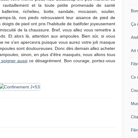
le ravitaillement et la toute petite promenade de santé
Bon
ballerine, richelieu, botte, sandale, mocassin, soulier,
emps-là, nos pieds retrouvaient leur aisance de pied de
s doigts de pied ont pris l'habitude de batifoler joyeusement
Ça n
miscuité de la chaussure. Bref, vous allez vous remettre à
. Et alors là, attention aux ampoules. Bien sûr, si vous
Atel
ne ne s'en apercevra puisque vous aurez votre joli masque
 ampoules sont douloureuses. Donc dès demain allez acheter
Art 
mpoules, sinon, en plus d'être masqués, nous allons tous
 soigner aussi
ce désagrément. Bon courage, portez-vous
Fibr
Ce q
Cou
Mus
Cita
Film