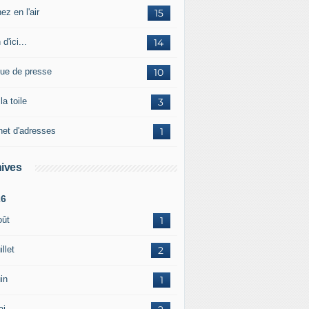
ez en l'air
15
 d'ici...
14
ue de presse
10
la toile
3
net d'adresses
1
ives
26
oût
1
illet
2
in
1
ai