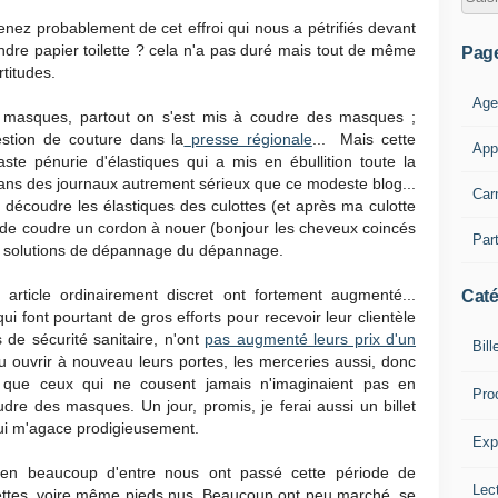
nez probablement de cet effroi qui nous a pétrifiés devant
dre papier toilette ? cela n'a pas duré mais tout de même
Pag
titudes.
Age
e masques, partout on s'est mis à coudre des masques ;
uestion de couture dans la
presse régionale
... Mais cette
App
te pénurie d'élastiques qui a mis en ébullition toute la
ans des journaux autrement sérieux que ce modeste blog...
Car
e découdre les élastiques des culottes (et après ma culotte
, de coudre un cordon à nouer (bonjour les cheveux coincés
Part
des solutions de dépannage du dépannage.
 article ordinairement discret ont fortement augmenté...
Caté
 font pourtant de gros efforts pour recevoir leur clientèle
 de sécurité sanitaire, n'ont
pas augmenté leurs prix d'un
Bill
 ouvrir à nouveau leurs portes, les merceries aussi, donc
e que ceux qui ne cousent jamais n'imaginaient pas en
Pro
dre des masques. Un jour, promis, je ferai aussi un billet
qui m'agace prodigieusement.
Expl
bien beaucoup d'entre nous ont passé cette période de
Lect
ettes, voire même pieds nus. Beaucoup ont peu marché, se