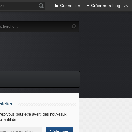
Connexion
+
Créer mon blog
letter
ez-vous pour être averti des nouveaux
es publiés.