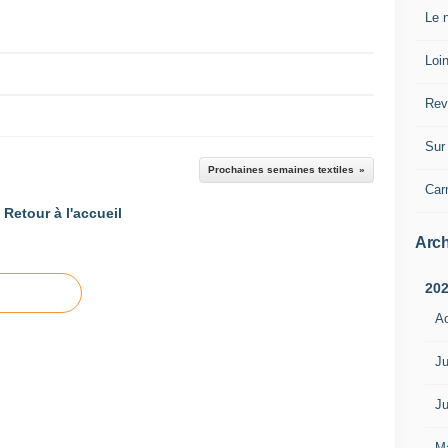
Le n
Loin
Rev
Sur 
Prochaines semaines textiles
Car
Retour à l'accueil
Arch
20
A
Ju
Ju
M