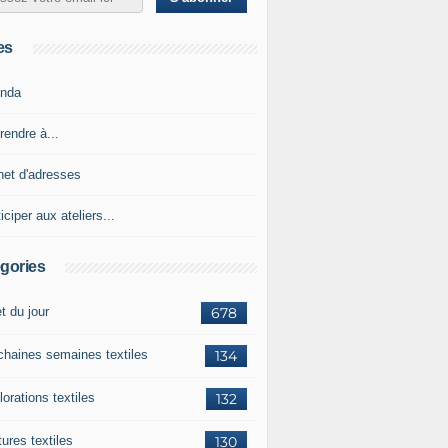
es
nda
rendre à...
net d'adresses
iciper aux ateliers...
gories
et du jour
678
chaines semaines textiles
134
orations textiles
132
ures textiles
130