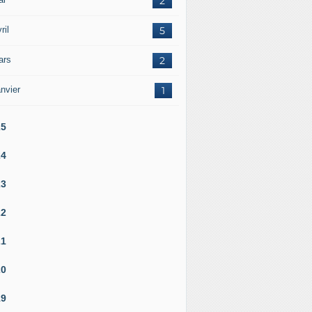
2
ril
5
ars
2
nvier
1
25
24
23
22
21
20
19