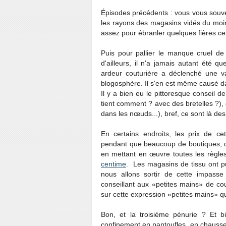
Épisodes précédents : vous vous souve
les rayons des magasins vidés du moin
assez pour ébranler quelques fières cer
Puis pour pallier le manque cruel d
d'ailleurs, il n'a jamais autant été q
ardeur couturière a déclenché une vas
blogosphère. Il s'en est même causé d
Il y a bien eu le pittoresque conseil d
tient comment ? avec des bretelles ?)
dans les nœuds...), bref, ce sont là 
En certains endroits, les prix de cet
pendant que beaucoup de boutiques, qui
en mettant en œuvre toutes les règles
centime
. Les magasins de tissu ont pu
nous allons sortir de cette impass
conseillant aux «petites mains» de cou
sur cette expression «petites mains» 
Bon, et la troisième pénurie ? Et 
confinement en pantoufles, en chauss