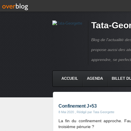
Tata-Geo
Blog de l'actualité de
propose aussi des atel
apprendre, se perfect
ACCUEIL
AGENDA
BILLET D
Confinement J+53
8 Mai 2020
, Rédigé par Tata Georgette
La fin du confinement approche. Faut-
troisième pénurie ?