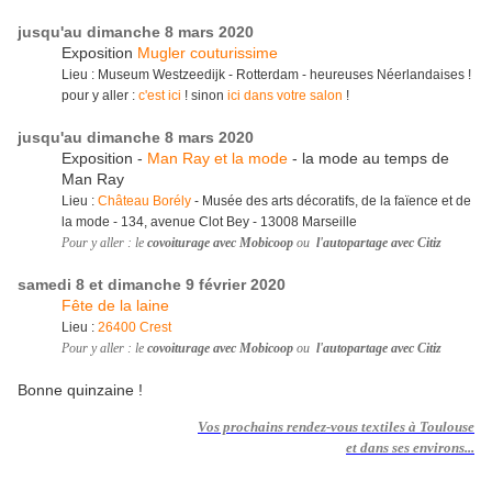
jusqu'au dimanche 8 mars 2020
Exposition
Mugler couturissime
Lieu : Museum Westzeedijk - Rotterdam - heureuses Néerlandaises !
pour y aller :
c'est ici
! sinon
ici dans votre salon
!
jusqu'au dimanche 8 mars 2020
Exposition -
Man Ray et la mode
- la mode au temps de
Man Ray
Lieu :
Château Borély
- Musée des arts décoratifs, de la faïence et de
la mode - 134, avenue Clot Bey - 13008 Marseille
Pour y aller : le
covoiturage avec Mobicoop
ou
l'autopartage avec Citiz
samedi 8 et dimanche 9 février 2020
Fête de la laine
Lieu :
26400 Crest
Pour y aller : le
covoiturage avec Mobicoop
ou
l'autopartage avec Citiz
Bonne quinzaine !
Vos prochains rendez-vous textiles à Toulouse
et dans ses environs...