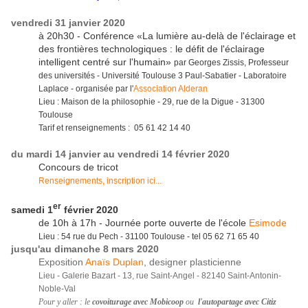
vendredi 31 janvier 2020
à 20h30 - Conférence «La lumière au-delà de l'éclairage et
des frontières technologiques : le défit de l'éclairage
intelligent centré sur l'humain»
par Georges Zissis, Professeur
des universités - Université Toulouse 3 Paul-Sabatier - Laboratoire
Laplace - organisée par l'
Association Alderan
Lieu : Maison de la philosophie - 29, rue de la Digue - 31300
Toulouse
Tarif et renseignements : 05 61 42 14 40
du mardi 14 janvier au vendredi 14 février 2020
Concours de tricot
Renseignements, inscription ici...
er
samedi 1
février 2020
de 10h à 17h - Journée porte ouverte de l'école
Esimode
Lieu : 54 rue du Pech - 31100 Toulouse - tel 05 62 71 65 40
jusqu'au dimanche 8 mars 2020
Exposition
Anaïs Duplan
, designer plasticienne
Lieu - Galerie Bazart - 13, rue Saint-Angel - 82140 Saint-Antonin-
Noble-Val
Pour y aller : le
covoiturage avec Mobicoop
ou
l'autopartage avec Citiz