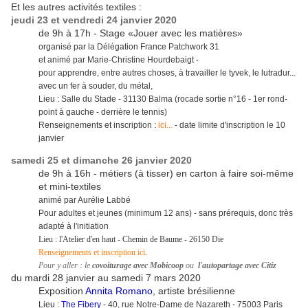
Et les autres activités textiles :
jeudi 23 et vendredi 24 janvier 2020
de 9h à 17h - Stage «Jouer avec les matières»
organisé par la Délégation France Patchwork 31
et animé par Marie-Christine Hourdebaigt -
pour apprendre, entre autres choses, à travailler le tyvek, le lutradur...
avec un fer à souder, du métal,
Lieu : Salle du Stade - 31130 Balma (rocade sortie n°16 - 1er rond-
point à gauche - derrière le tennis)
Renseignements et inscription :
ici...
- date limite d'inscription le 10
janvier
samedi 25 et dimanche 26 janvier 2020
de 9h à 16h - métiers (à tisser) en carton à faire soi-même
et mini-textiles
animé par Aurélie Labbé
Pour adultes et jeunes (minimum 12 ans) - sans prérequis, donc très
adapté à l'initiation
Lieu : l'Atelier d'en haut - Chemin de Baume - 26150 Die
Renseignements et inscription ici
.
Pour y aller : le
covoiturage avec Mobicoop
ou
l'autopartage avec Citiz
du mardi 28 janvier au samedi 7 mars 2020
Exposition
Annita Romano
, artiste brésilienne
Lieu :
The Fibery
- 40, rue Notre-Dame de Nazareth - 75003 Paris