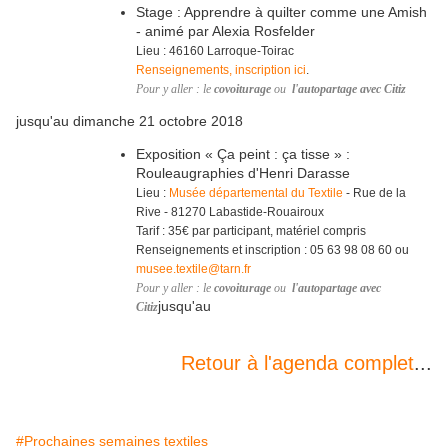
Stage : Apprendre à quilter comme une Amish
- animé par Alexia Rosfelder
Lieu : 46160 Larroque-Toirac
Renseignements, inscription ici
.
Pour y aller : le
covoiturage
ou
l'autopartage avec Citiz
jusqu'au dimanche 21 octobre 2018
Exposition « Ça peint : ça tisse » :
Rouleaugraphies d'Henri Darasse
Lieu :
Musée départemental du Textile
- Rue de la
Rive - 81270 Labastide-Rouairoux
Tarif : 35€ par participant, matériel compris
Renseignements et inscription : 05 63 98 08 60 ou
musee.textile@tarn.fr
Pour y aller : le
covoiturage
ou
l'autopartage avec
jusqu'au
Citiz
Retour à l'agenda complet
...
#Prochaines semaines textiles