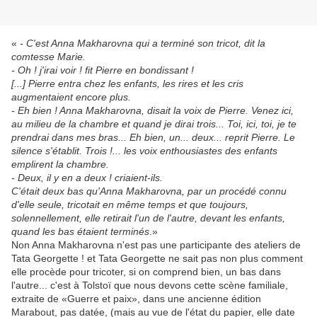
«
- C'est Anna Makharovna qui a terminé son tricot, dit la
comtesse Marie.
- Oh ! j'irai voir ! fit Pierre en bondissant !
[...] Pierre entra chez les enfants, les rires et les cris
augmentaient encore plus.
- Eh bien ! Anna Makharovna, disait la voix de Pierre. Venez ici,
au milieu de la chambre et quand je dirai trois... Toi, ici, toi, je te
prendrai dans mes bras... Eh bien, un... deux... reprit Pierre. Le
silence s'établit. Trois !... les voix enthousiastes des enfants
emplirent la chambre.
- Deux, il y en a deux ! criaient-ils.
C'était deux bas qu'Anna Makharovna, par un procédé connu
d'elle seule, tricotait en même temps et que toujours,
solennellement, elle retirait l'un de l'autre, devant les enfants,
quand les bas étaient terminés
.»
Non Anna Makharovna n'est pas une participante des ateliers de
Tata Georgette ! et Tata Georgette ne sait pas non plus comment
elle procède pour tricoter, si on comprend bien, un bas dans
l'autre... c'est à Tolstoï que nous devons cette scène familiale,
extraite de «Guerre et paix», dans une ancienne édition
Marabout, pas datée, (mais au vue de l'état du papier, elle date