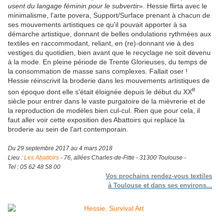
usent du langage féminin pour le subvertir
». Hessie flirta avec le
minimalisme, l'arte povera, Support/Surface prenant à chacun de
ses mouvements artistiques ce qu'il pouvait apporter à sa
démarche artistique, donnant de belles ondulations rythmées aux
textiles en raccommodant, reliant, en (re)-donnant vie à des
vestiges du quotidien, bien avant que le recyclage ne soit devenu
à la mode. En pleine période de Trente Glorieuses, du temps de
la consommation de masse sans complexes. Fallait oser !
Hessie réinscrivit la broderie dans les mouvements artistiques de
e
son époque dont elle s'était éloignée depuis le début du XX
siècle pour entrer dans le vaste purgatoire de la mièvrerie et de
la reproduction de modèles bien cul-cul. Rien que pour cela, il
faut aller voir cette exposition des Abattoirs qui replace la
broderie au sein de l'art contemporain.
Du 29 septembre 2017 au 4 mars 2018
Lieu :
Les Abattoirs
- 76, allées Charles-de-Fitte - 31300 Toulouse -
Tel : 05 62 48 58 00
Vos prochains rendez-vous textiles
à Toulouse et dans ses environs...