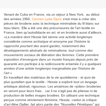
Venant de Cuba en France, via un séjour à New York, au début
des années 1960,
Carmen Lydia Djuric
s'est mise à créer des
pièces de broderie avec la technique minimaliste du fil blanc sur
tissu blanc. Elle a été une des précurseures de l'art textile en
France, bien qu'autodidacte en art, et en broderie aussi d'ailleurs.
«
La manière dont Hessie fait sienne une activité longtemps
considérée comme archaïque et anonyme par l’histoire la
rapproche pourtant des avant-gardes, notamment des
développements abstraits du minimalisme, tout comme des
mouvements sociaux de libération des femmes. Cette première
exposition d’envergure dans un musée français depuis près de
quarante ans participe à la redécouverte entamée il y a quelques
années d’une artiste longtemps marginalisée par l’histoire de
l’art.
»
En travaillant des matériaux de la vie quotidienne - et quoi de
plus quotidien que le textile - Hessie a exploré tout un langage
artistique abstrait, rigoureux. Les amatrices de «jolies» broderies
en seront pour leurs frais... car il ne s'agit pas de joliesse ni de
production de belles images brodées. En utilisant une technique
perçue comme strictement féminine, Hessie, «
selon la critique
d’art Aline Dallier, fait alors partie des "Nouvelles Pénélopes" qui