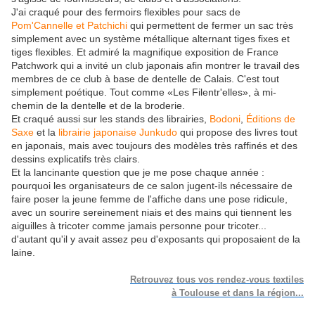
J'ai craqué pour des fermoirs flexibles pour sacs de
Pom'Cannelle et Patchichi
qui permettent de fermer un sac très
simplement avec un système métallique alternant tiges fixes et
tiges flexibles. Et admiré la magnifique exposition de France
Patchwork qui a invité un club japonais afin montrer le travail des
membres de ce club à base de dentelle de Calais. C'est tout
simplement poétique. Tout comme «Les Filentr'elles», à mi-
chemin de la dentelle et de la broderie.
Et craqué aussi sur les stands des librairies,
Bodoni
,
Éditions de
Saxe
et la
librairie japonaise Junkudo
qui propose des livres tout
en japonais, mais avec toujours des modèles très raffinés et des
dessins explicatifs très clairs.
Et la lancinante question que je me pose chaque année :
pourquoi les organisateurs de ce salon jugent-ils nécessaire de
faire poser la jeune femme de l'affiche dans une pose ridicule,
avec un sourire sereinement niais et des mains qui tiennent les
aiguilles à tricoter comme jamais personne pour tricoter...
d'autant qu'il y avait assez peu d'exposants qui proposaient de la
laine.
Retrouvez tous vos rendez-vous textiles
à Toulouse et dans la région...