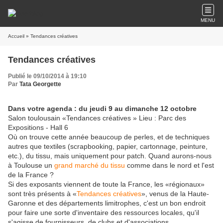
MENU
Accueil
» Tendances créatives
Tendances créatives
Publié le 09/10/2014 à 19:10
Par
Tata Georgette
Dans votre agenda : du jeudi 9 au dimanche 12 octobre
Salon toulousain «Tendances créatives » Lieu : Parc des
Expositions - Hall 6
Où on trouve cette année beaucoup de perles, et de techniques
autres que textiles (scrapbooking, papier, cartonnage, peinture,
etc.), du tissu, mais uniquement pour patch. Quand aurons-nous
à Toulouse un
grand marché du tissu
comme dans le nord et l'est
de la France ?
Si des exposants viennent de toute la France, les «régionaux»
sont très présents à «
Tendances créatives
», venus de la Haute-
Garonne et des départements limitrophes, c'est un bon endroit
pour faire une sorte d'inventaire des ressources locales, qu'il
s'agisse de fournisseurs, de clubs et d'associations.