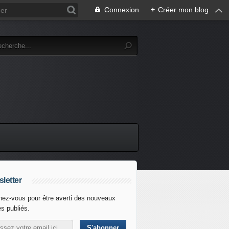
Connexion
+
Créer mon blog
letter
ez-vous pour être averti des nouveaux
es publiés.