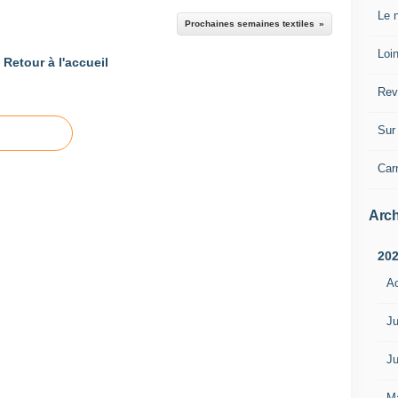
Le n
Prochaines semaines textiles
Loin
Retour à l'accueil
Rev
Sur 
Car
Arch
20
A
Ju
Ju
M