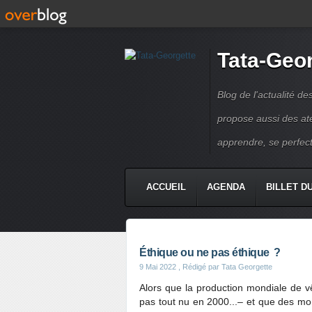
Tata-Geo
Blog de l'actualité de
propose aussi des atel
apprendre, se perfect
ACCUEIL
AGENDA
BILLET D
Éthique ou ne pas éthique ?
9 Mai 2022
, Rédigé par Tata Georgette
Alors que la production mondiale de v
pas tout nu en 2000...– et que des mo