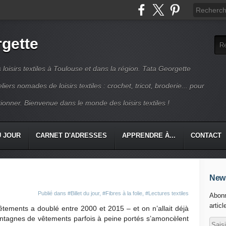
rgette
s loisirs textiles à Toulouse et dans la région. Tata Georgette
iers nomades de loisirs textiles : crochet, tricot, broderie... pour
ionner. Bienvenue dans le monde des loisirs textiles !
U JOUR
CARNET D'ADRESSES
APPRENDRE À...
CONTACT
News
Publié dans
#Billet du jour
,
#Fibres à la folie
,
#Lectures textiles
Abonn
articl
êtements a doublé entre 2000 et 2015 – et on n’allait déjà
ntagnes de vêtements parfois à peine portés s’amoncèlent