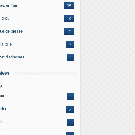
ez en l'air
15
 d'ici...
14
ue de presse
10
la toile
3
net d'adresses
1
ives
26
oût
1
illet
2
in
1
ai