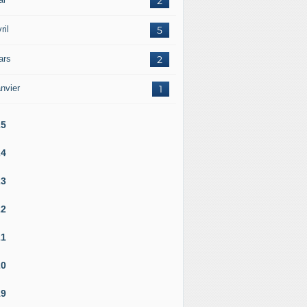
2
ril
5
ars
2
nvier
1
25
24
23
22
21
20
19