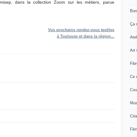
nisep, dans la collection Zoom sur les métiers, parue
Bon
Ça n
Vos prochains rendez-vous textiles
à Toulouse et dans la région...
Atel
Art 
Fibr
Ce q
Cou
Mus
Cita
Film