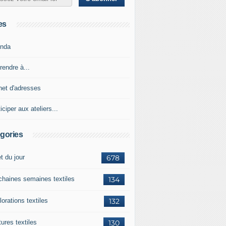
es
nda
rendre à...
net d'adresses
iciper aux ateliers...
gories
et du jour
678
chaines semaines textiles
134
orations textiles
132
ures textiles
130