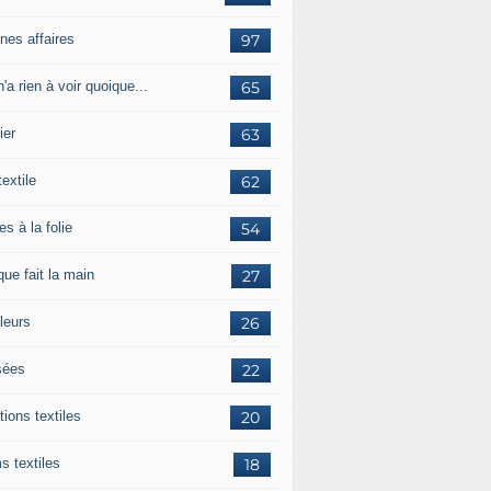
nes affaires
97
'a rien à voir quoique...
65
ier
63
textile
62
es à la folie
54
ue fait la main
27
leurs
26
ées
22
tions textiles
20
s textiles
18