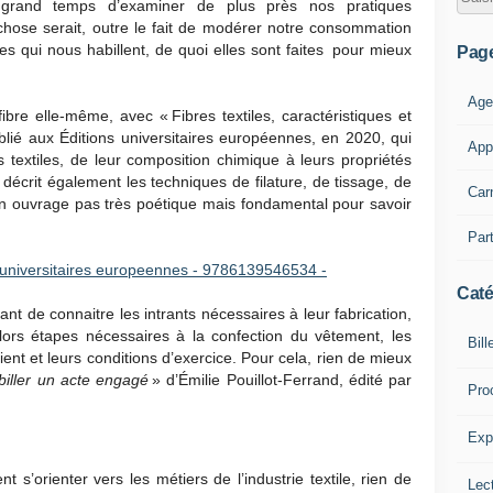
 grand temps d’examiner de plus près nos pratiques
 chose serait, outre le fait de modérer notre consommation
bres qui nous habillent, de quoi elles sont faites pour mieux
Pag
Age
fibre elle-même, avec « Fibres textiles, caractéristiques et
lié aux Éditions universitaires européennes, en 2020, qui
App
res textiles, de leur composition chimique à leurs propriétés
décrit également les techniques de filature, de tissage, de
Car
un ouvrage pas très poétique mais fondamental pour savoir
Part
Caté
sant de connaitre les intrants nécessaires à leur fabrication,
s lors étapes nécessaires à la confection du vêtement, les
Bill
nt et leurs conditions d’exercice. Pour cela, rien de mieux
abiller un acte engagé
» d’Émilie Pouillot-Ferrand, édité par
Pro
Expl
t s’orienter vers les métiers de l’industrie textile, rien de
Lect