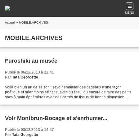
MENU
Accueil
» MOBILE.ARCHIVES
MOBILE.ARCHIVES
Furoshiki au musée
Publié le 06/12/2013 à 22:41
Par
Tata Georgette
Voilà bien un art de saison : savoir emballer des cadeaux d'une façon
poétique et néanmoins efficace, avec du tissu, ou encore de faire des petits
sacs à main éphémères avec des carrés de tissus de bonne dimension
(environ 90x90cm), en soie, en coton...
Voir Montbrun-Bocage et s'enrhumer...
Publié le 03/12/2013 à 14:47
Par
Tata Georgette