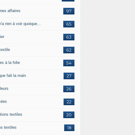
nes affaires
97
'a rien à voir quoique...
65
ier
63
textile
62
es à la folie
54
ue fait la main
27
leurs
26
ées
22
tions textiles
20
s textiles
18