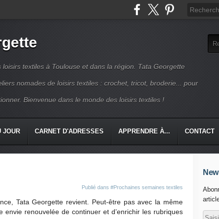
rgette
s loisirs textiles à Toulouse et dans la région. Tata Georgette
iers nomades de loisirs textiles : crochet, tricot, broderie... pour
ionner. Bienvenue dans le monde des loisirs textiles !
U JOUR
CARNET D'ADRESSES
APPRENDRE À...
CONTACT
News
Publié dans
#Prochaines semaines textiles
Abonn
articl
ence, Tata Georgette revient. Peut-être pas avec la même
envie renouvelée de continuer et d’enrichir les rubriques