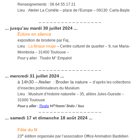
Renseignements : 06 64 55 17 21
Lieu : Atelier La Comète – place de l'Europe –
09130
Carla-Bayle
– – – – – – – – – – – – – – – – –
... jusqu’au mardi 30 juillet 2024 ...
Éclore en silence
exposition de broderie par Faj,
Lieu :
La Brique rouge
– Centre culturel de quartier – 9, rue Maria-
Mombiola – 31400 Toulouse –
Pour y aller : Tisséo M° Empalot
– – – – – – – – – – – – – – – – –
... mercredi 31 juillet 2024 ...
à 14h30 – Atelier : Broder la nature –
d’après les collections
d’insectes pollinisateurs du Muséum
Lieu : Muséum d’histoire naturelle – 35, allées Jules-Guesde –
31000 Toulouse
Pour y aller :
Tisséo
M°/tram/ linéo / bus
– – – – – – – – – – – – – – – – –
... samedi 17 et dimanche 18 août 2024 ...
Fête du fil
e
23
édition organisée par l’association Office Animation Bastidien