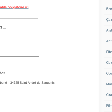
able obligatoire ici
Bon
......................................
Ça n
 ...
Atel
Art 
Fibr
......................................
.
Ce q
ion
Cou
Liberté – 34725 Saint-André-de-Sangonis
Mus
Cita
.......................................
Film