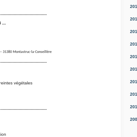
20
.......................................
20
...
20
20
– 31380 Montastruc-la-Conseillère
20
.......................................
20
20
reintes végétales
20
20
.......................................
20
tion