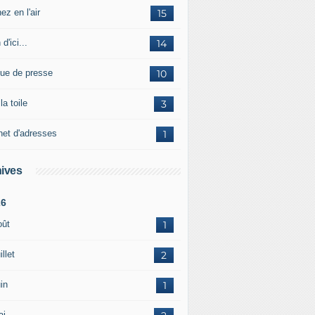
ez en l'air
15
 d'ici...
14
ue de presse
10
la toile
3
net d'adresses
1
ives
26
oût
1
illet
2
in
1
ai