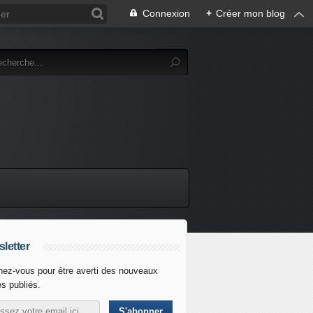
Connexion
+
Créer mon blog
letter
ez-vous pour être averti des nouveaux
es publiés.