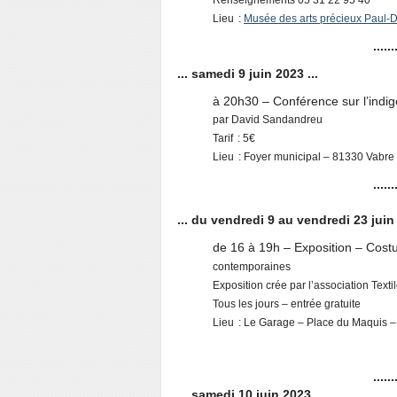
Lieu :
Musée des arts précieux Paul-
......
... samedi 9 juin 2023 ...
à 20h30 – Conférence sur l’indig
par David Sandandreu
Tarif : 5€
Lieu : Foyer municipal – 81330 Vabre
......
... du vendredi 9 au vendredi 23 juin 
de 16 à 19h – Exposition – Cost
contemporaines
Exposition crée par l’association Tex
Tous les jours – entrée gratuite
Lieu : Le Garage – Place du Maquis 
......
... samedi 10 juin 2023 ...