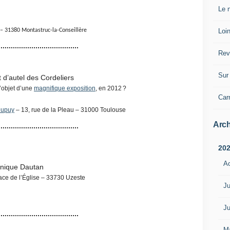
Le n
Loin
– 31380 Montastruc-la-Conseillère
.......................................
Rev
Sur 
d’autel des Cordeliers
l’objet d’une
magnifique exposition
, en 2012 ?
Car
Dupuy
– 13, rue de la Pleau – 31000 Toulouse
Arch
.......................................
20
A
onique Dautan
lace de l’Église – 33730 Uzeste
Ju
Ju
.......................................
M