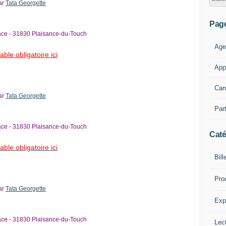
ar
Tata Georgette
Pag
ace - 31830 Plaisance-du-Touch
Age
able obligatoire ici
App
Car
ar
Tata Georgette
Part
ace - 31830 Plaisance-du-Touch
Caté
able obligatoire ici
Bill
Pro
ar
Tata Georgette
Expl
ace - 31830 Plaisance-du-Touch
Lect