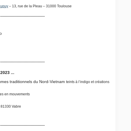
Dupuy
– 13, rue de la Pleau – 31000 Toulouse
.......................................
o
.......................................
2023 ...
umes traditionnels du Nord-Vietnam
teints à l’indigo et créations
tiles en mouvements
– 81330 Vabre
.......................................