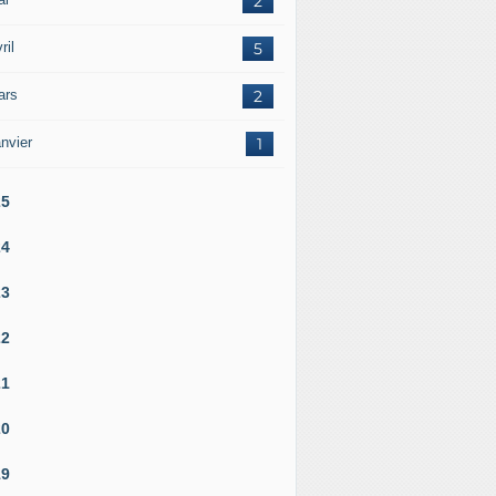
2
ril
5
ars
2
nvier
1
25
24
23
22
21
20
19