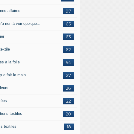
nes affaires
97
'a rien à voir quoique...
65
ier
63
textile
62
es à la folie
54
ue fait la main
27
leurs
26
ées
22
tions textiles
20
s textiles
18