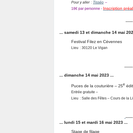
Pour y aller :
Tisséo
–
Inscription préal
18€ par personne -
......
... samedi 13 et dimanche 14 mai 2023
Festival Filez en Cévennes
Lieu : 30120 Le Vigan
.......
... dimanche 14 mai 2023 ...
e
Puces de la couturière – 25
édit
Entrée gratuite –
Lieu : Salle des Fêtes – Cours de la 
......
... lundi 15 et mardi 16 mai 2023 ...
Stage de filage