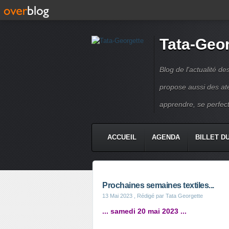
Tata-Geo
Blog de l'actualité de
propose aussi des atel
apprendre, se perfect
ACCUEIL
AGENDA
BILLET D
Prochaines semaines textiles...
13 Mai 2023
, Rédigé par Tata Georgette
... samedi 20 mai 2023 ...