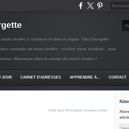
rgette
s loisirs textiles à Toulouse et dans la région. Tata Georgette
iers nomades de loisirs textiles : crochet, tricot, broderie... pour
ionner. Bienvenue dans le monde des loisirs textiles !
U JOUR
CARNET D'ADRESSES
APPRENDRE À...
CONTACT
News
Publié dans
#Prochaines semaines textiles
Abonn
articl