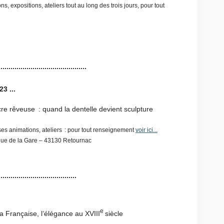
 expositions, ateliers tout au long des trois jours, pour tout
............................................
3 ...
cre rêveuse : quand la dentelle devient sculpture
ses animations, ateliers : pour tout renseignement
voir ici...
enue de la Gare – 43130 Retournac
.......................................
e
 Française, l’élégance au XVIII
siècle