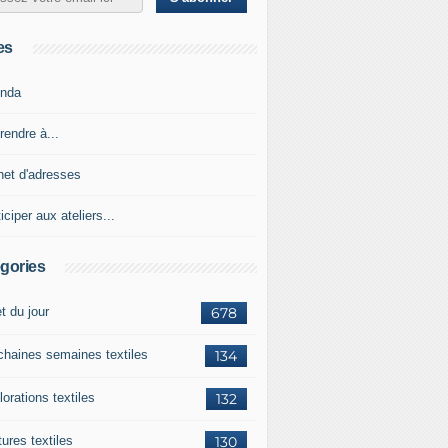
es
nda
rendre à...
net d'adresses
iciper aux ateliers...
gories
et du jour
678
chaines semaines textiles
134
orations textiles
132
ures textiles
130