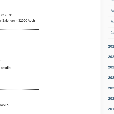
Av
 72 93 31
er-Salengro – 32000 Auch
M
.......................................
Ja
20
.......................................
20
...
20
 textile
20
20
.......................................
20
chwork
20