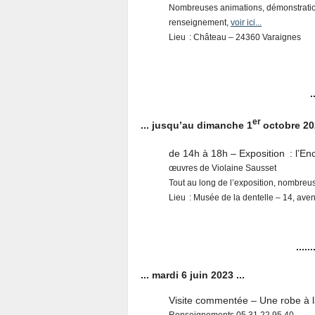
Nombreuses animations, démonstrations,
renseignement,
voir ici...
Lieu : Château – 24360 Varaignes
.
er
... jusqu’au dimanche 1
octobre 202
de 14h à 18h – Exposition : l’En
œuvres de Violaine Sausset
Tout au long de l’exposition, nombreu
Lieu : Musée de la dentelle – 14, av
......
... mardi 6 juin 2023 ...
Visite commentée – Une robe à la
Renseignements 05 31 22 95 40