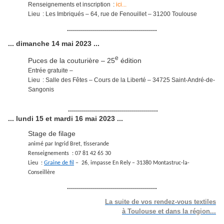
Renseignements et inscription :
ici...
Lieu : Les Imbriqués – 64, rue de Fenouillet – 31200 Toulouse
.............................................
... dimanche 14 mai 2023 ...
e
Puces de la couturière – 25
édition
Entrée gratuite –
Lieu : Salle des Fêtes – Cours de la Liberté – 34725 Saint-André-de-
Sangonis
.............................................
... lundi 15 et mardi 16 mai 2023 ...
Stage de filage
animé par Ingrid Bret, tisserande
Renseignements : 07 81 42 65 30
Lieu :
Graine de fil
– 26, impasse En Rely – 31380 Montastruc-la-
Conseillère
.............................................
La suite de vos rendez-vous textiles
à Toulouse et dans la région...