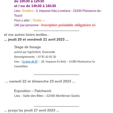
de 10h30 à 12h30
et / ou de 14h30 à 16h30
Lieu :
Kréatiss
- 3, impasse Ada-Lovelace - 31830 Plaisance-du-
Touch
Pour y aller :
Tisséo
–
Inscription préalable obligatoire ici
18€ par personne -
.............................................
et vos autres loisirs textiles...
... jeudi 20 et vendredi 21 avril 2023 ...
Stage de tissage
animé par Ingrid Bret, tisserande
Renseignements : 07 81 42 65 30
Lieu :
Graine de fil
– 26, impasse En Rely – 31380 Montastruc-la-
Conseillère
.............................................
... samedi 22 et dimanche 23 avril 2023 ...
Exposition – Patchwork
Lieu : Salle des fêtes – 32490 Monferran-Savès
.............................................
... jusqu’au jeudi 27 avril 2023 ...