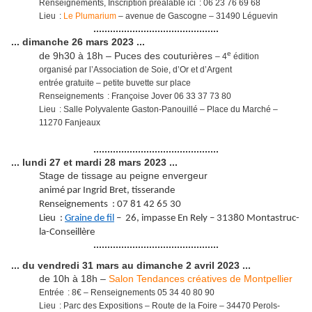
Renseignements, Inscription préalable ici : 06 23 76 69 68
Lieu :
Le Plumarium
– avenue de Gascogne – 31490 Léguevin
.............................................
... dimanche 26 mars 2023 ...
e
de 9h30 à 18h – Puces des couturières
– 4
édition
organisé par l’Association de Soie, d’Or et d’Argent
entrée gratuite – petite buvette sur place
Renseignements : Françoise Jover 06 33 37 73 80
Lieu : Salle Polyvalente Gaston-Panouillé – Place du Marché –
11270 Fanjeaux
.............................................
... lundi 27 et mardi 28 mars 2023 ...
Stage de tissage au peigne envergeur
animé par Ingrid Bret, tisserande
Renseignements : 07 81 42 65 30
Lieu :
Graine de fil
– 26, impasse En Rely – 31380 Montastruc-
la-Conseillère
.............................................
... du vendredi 31 mars au dimanche 2 avril 2023 ...
de 10h à 18h –
Salon Tendances créatives de Montpellier
Entrée : 8€ – Renseignements 05 34 40 80 90
Lieu : Parc des Expositions – Route de la Foire – 34470 Perols-