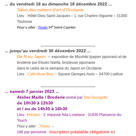
... du vendredi 16 au dimanche 18 décembre 2022 ...
Salon des métiers d’art d’Occitanie
Lieu : Hôtel-Dieu Saint-Jacques – 1, rue Charles-Viguerie – 31300
Toulouse
Pour y aller :
Tisséo
M° Saint-Cyprien
.............................................
... jusqu’au vendredi 30 décembre 2022 ...
De fil au Japon
–
exposition de Mizuhiki (papier japonais) et de
broderie par Etsuko Narita, brodeuse japonaise
dans le cadre de la semaine du Japon en Occitanie
Lieu :
Café Muse’Broc
– Square Georges-Auric – 34700 Lodève
.............................................
... samedi 7 janvier 2023 ...
Atelier Maille / Broderie
animé par
Tata Georgette
de 10h30 à 12h30
et / ou de 14h30 à 16h30
Lieu :
Kréatiss
- 3, impasse Ada-Lovelace - 31830 Plaisance-du-
Touch
Pour y aller :
Tisséo
–
Inscription préalable obligatoire ici
18€ par personne -