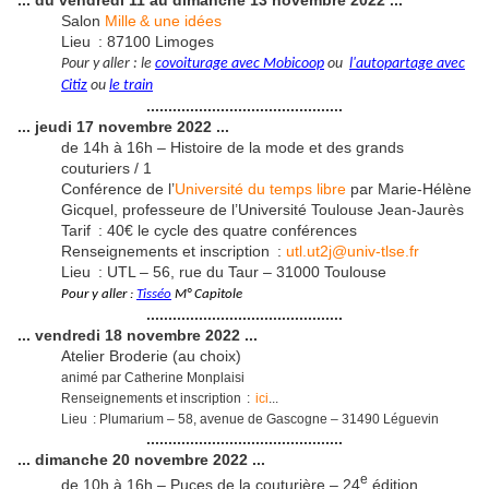
Salon
Mille & une idées
Lieu : 87100 Limoges
Pour y aller : le
c
ovoiturage avec Mobicoop
ou
l
'autopartage avec
Citiz
ou
le train
.............................................
... jeudi 17 novembre 2022 ...
de 14h à 16h – Histoire de la mode et des grands
couturiers / 1
Conférence de l’
Université du temps libre
par Marie-Hélène
Gicquel, professeure de l’Université Toulouse Jean-Jaurès
Tarif : 40€ le cycle des quatre conférences
Renseignements et inscription :
utl.ut2j@univ-tlse.fr
Lieu : UTL – 56, rue du Taur – 31000 Toulouse
Pour y aller :
Tisséo
M° C
apitole
.............................................
... vendredi 18 novembre 2022 ...
Atelier Broderie (au choix)
animé par Catherine Monplaisi
Renseignements et inscription :
ici
...
Lieu : Plumarium – 58, avenue de Gascogne – 31490 Léguevin
.............................................
... dimanche 20 novembre 2022 ...
e
de 10h à 16h – Puces de la couturière –
24
édition