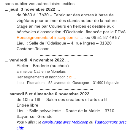
sans oublier vos autres loisirs textiles...
... jeudi 3 novembre 2022 ...
de 9h30 à 17h30 – Fabriquer des encres à base de
végétaux pour animer des stands autour de la nature
Stage animé par Couleurs en herbes et destiné aux
bénévoles d’association d’Occitanie, financée par le FDVA
Renseignements et inscription ici
... ou 06 51 87 49 87
Lieu : Salle de l’Odalisque – 4, rue Ingres – 31320
Castanet-Tolosan
.............................................
... vendredi 4 novembre 2022 ...
Atelier : Broderie (au choix)
animé par Catherine Monplaisi
Renseignements et inscription :
ici
...
Lieu : Plumarium – 58, avenue de Gascogne – 31490 Léguevin
.............................................
... samedi 5 et dimanche 6 novembre 2022 ...
de 10h à 18h – Salon des créateurs et arts du fil
Entrée libre
Lieu : Salle polyvalente – Route de la Mairie – 3710
Bayon-sur-Gironde
Pour y aller : le
c
ovoiturage avec Mobicoop
ou
l
'autopartage avec
Citiz