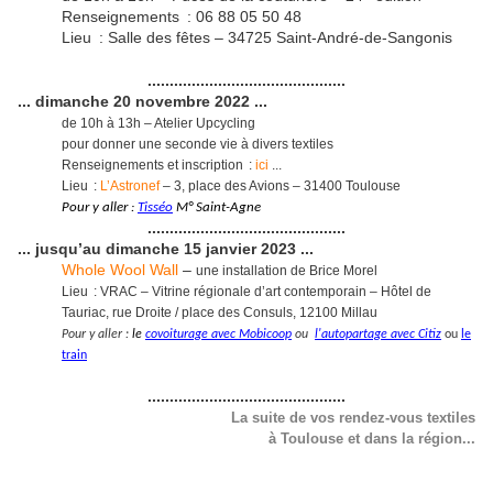
Renseignements : 06 88 05 50 48
Lieu : Salle des fêtes – 34725 Saint-André-de-Sangonis
.............................................
... dimanche 20 novembre 2022 ...
de 10h à 13h – Atelier Upcycling
pour donner une seconde vie à divers textiles
Renseignements et inscription :
ici
...
Lieu :
L’Astronef
– 3, place des Avions – 31400 Toulouse
Pour y aller :
Tisséo
M° Saint-Agne
.............................................
... jusqu’au dimanche 15 janvier 2023 ...
Whole Wool Wall
–
une installation de Brice Morel
Lieu : VRAC – Vitrine régionale d’art contemporain – Hôtel de
Tauriac, rue Droite / place des Consuls, 12100 Millau
Pour y aller :
le
covoiturage avec Mobicoop
ou
l'autopartage avec Citiz
ou
le
train
.............................................
La suite de vos rendez-vous textiles
à Toulouse et dans la région...