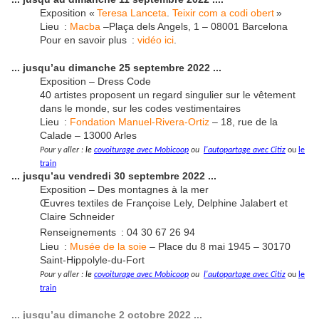
Exposition «
Teresa Lanceta
.
Teixir com a codi obert
»
Lieu :
Macba
–Plaça dels Angels, 1 – 08001 Barcelona
Pour en savoir plus :
vidéo ici
.
... jusqu’au dimanche 25 septembre 2022 ...
Exposition – Dress Code
40 artistes proposent un regard singulier sur le vêtement
dans le monde, sur les codes vestimentaires
Lieu :
Fondation Manuel-Rivera-Ortiz
– 18, rue de la
Calade – 13000 Arles
Pour y aller :
le
covoiturage avec Mobicoop
ou
l'autopartage avec Citiz
ou
le
train
... jusqu’au vendredi 30 septembre 2022 ...
Exposition – Des montagnes à la mer
Œuvres textiles de Françoise Lely, Delphine Jalabert et
Claire Schneider
Renseignements :
04 30 67 26 94
Lieu :
Musée de la soie
– Place du 8 mai 1945 – 30170
Saint-Hippolyle-du-Fort
Pour y aller :
le
covoiturage avec Mobicoop
ou
l'autopartage avec Citiz
ou
le
train
... jusqu’au dimanche 2 octobre 2022 ...