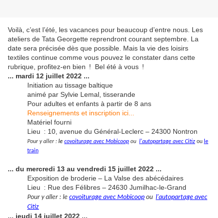
Voilà, c’est l’été, les vacances pour beaucoup d’entre nous. Les
ateliers de Tata Georgette reprendront courant septembre. La
date sera précisée dès que possible. Mais la vie des loisirs
textiles continue comme vous pouvez le constater dans cette
rubrique, profitez-en bien ! Bel été à vous !
... mardi 12 juillet 2022 ...
Initiation au tissage baltique
animé par Sylvie Lemal, tisserande
Pour adultes et enfants à partir de 8 ans
Renseignements et inscription ici...
Matériel fourni
Lieu : 10, avenue du Général-Leclerc – 24300 Nontron
Pour y aller :
le
covoiturage avec Mobicoop
ou
l'autopartage avec Citiz
ou
le
train
... du mercredi 13 au vendredi 15 juillet 2022 ...
Exposition de broderie – La Valse des abécédaires
Lieu : Rue des Félibres – 24630 Jumilhac-le-Grand
Pour y aller : le
c
ovoiturage avec Mobicoop
ou
l
'autopartage avec
Citiz
... jeudi 14 juillet 2022 ...