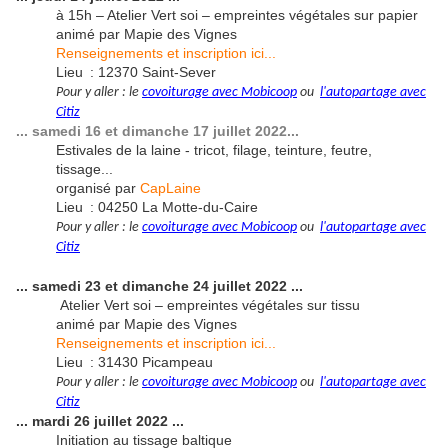
à 15h – Atelier Vert soi – empreintes végétales sur papier
animé par Mapie des Vignes
Renseignements et inscription ici...
Lieu : 12370 Saint-Sever
Pour y aller : le
c
ovoiturage avec Mobicoop
ou
l
'autopartage avec
Citiz
... samedi 16 et dimanche 17 juillet 2022...
Estivales de la laine
- tricot, filage, teinture, feutre,
tissage...
organisé par
CapLaine
Lieu : 04250 La Motte-du-Caire
Pour y aller : le
c
ovoiturage avec Mobicoop
ou
l
'autopartage avec
Citiz
... samedi 23 et dimanche 24 juillet 2022 ...
Atelier Vert soi – empreintes végétales sur tissu
animé par Mapie des Vignes
Renseignements et inscription ici...
Lieu : 31430 Picampeau
Pour y aller : le
c
ovoiturage avec Mobicoop
ou
l
'autopartage avec
Citiz
... mardi 26 juillet 2022 ...
Initiation au tissage baltique