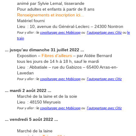
animé par Sylvie Lemal, tisserande
Pour adultes et enfants à partir de 8 ans
Renseignements et inscription ici...
Matériel fourni
Lieu : 10, avenue du Général-Leclerc – 24300 Nontron
Pour y aller :
le
covoiturage avec Mobicoop
ou
l'autopartage avec Citiz
ou
le
train
... jusqu’au dimanche 31 juillet 2022 ...
Exposition –
Fibres d’ailleurs
– par Aïdée Bernard
tous les jours de 14 h à 18 h, sauf le mardi
Lieu : Abbatiale – rue du Gabizos – 65400 Arras-en-
Lavedan
Pour y aller :
le
covoiturage avec Mobicoop
ou
l'autopartage avec Citiz
... mardi 2 août 2022 ...
Marché de la laine et de la soie
Lieu : 48150 Meyrueis
Pour y aller :
le
covoiturage avec Mobicoop
ou
l'autopartage avec Citiz
... vendredi 5 août 2022 ...
Marché de la laine