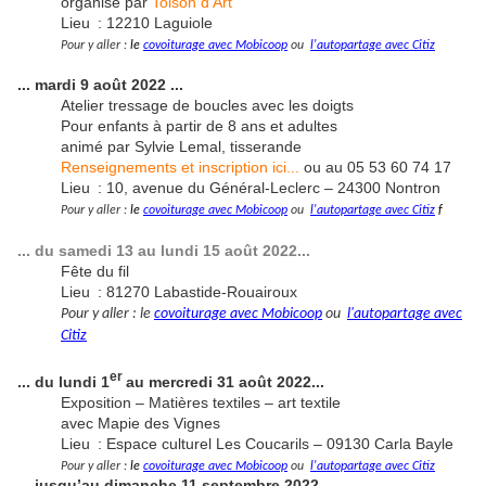
organisé par
Toison d’Art
Lieu : 12210 Laguiole
Pour y aller :
le
covoiturage avec Mobicoop
ou
l'autopartage avec Citiz
... mardi 9 août 2022 ...
Atelier tressage de boucles avec les doigts
Pour enfants à partir de 8 ans et adultes
animé par Sylvie Lemal, tisserande
Renseignements et inscription ici...
ou au 05 53 60 74 17
Lieu : 10, avenue du Général-Leclerc – 24300 Nontron
Pour y aller :
le
covoiturage avec Mobicoop
ou
l'autopartage avec Citiz
f
... du samedi 13 au lundi 15 août 2022...
Fête du fil
Lieu : 81270 Labastide-Rouairoux
Pour y aller : le
c
ovoiturage avec Mobicoop
ou
l
'autopartage avec
Citiz
er
... du lundi 1
au mercredi 31 août 2022...
Exposition – Matières textiles – art textile
avec Mapie des Vignes
Lieu : Espace culturel Les Coucarils – 09130 Carla Bayle
Pour y aller :
le
covoiturage avec Mobicoop
ou
l'autopartage avec Citiz
... jusqu’au dimanche 11 septembre 2022 ....