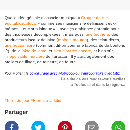
Quelle idée géniale d’associer musique «
Groupe de rock
équitabioécolocal
» comme ses musiciens le définissent eux-
mêmes... et « arts laineux »... avec ça ambiance garantie pour
des tricoteuses décomplexées... mais aussi
une feutrière
, des
producteurs locaux de laine (
mohair
,
mouton
), des teinturières,
une boutonnière
(comment dit-on pour une fabricante de boutons
?), de la
laine de lama
, et
bien d’autres encore
, et bien sûr,
l’inépuisable mercière
de Tarascon. Il y aura également des
ateliers de filage, de teinture, de feutre...
Pour y aller : le
c
ovoiturage avec Mobicoop
ou
l
'autopartage avec Citiz
La suite de vos rendez-vous textiles
à Toulouse et dans la région...
#Billet du jour
#Fibres à la folie
Partager