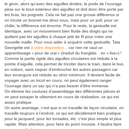
le giron, alors qu’avec des aiguilles droites, le poids de l’ouvrage
pèse sur le bout extérieur des aiguilles et doit donc être porté par
les bras, les poignets. Cela ne fait pas une grosse différence si
on tricote un bonnet me direz-vous, mais pour un pull, pour un
châle, la différence est énorme. Pour le reste, la gestuelle est
identique, avec un mouvement bien fluide des doigts qui ne
quittent pas les aiguilles à chaque jeté de fil pour créer une
nouvelle maille. Pour vous aider à acquérir cette gestuelle, Tata
Georgette est
à votre disposition
... car rien ne vaut un
apprentissage « pour de vrai » (traduit du franglais : en « live») !
Comme la partie rigide des aiguilles circulaires est réduite à la
pointe d’aiguille, cela permet de tricoter dans le train, dans le bus,
en voiture, sans risquer d’embrocher les autres passagers car
leur envergure est réduite au strict minimum. Il devient facile de
voyager avec un tricot en cours, on peut également ranger
l’ouvrage dans un sac qui n’a pas besoin d’être immense.
On élimine les coutures d’assemblage des différentes pièces et
on peut essayer le vêtement en cours de réalisation, ce qui est
assez pratique.
Un autre avantage, c’est que si on travaille de façon circulaire, on
travaille toujours à l’endroit, ce qui est décidément bien pratique
pour le jacquard, pour les torsades, etc. c’est plus simple et plus
rapide. Mais attention, pour faire du point mousse, il faudra faire