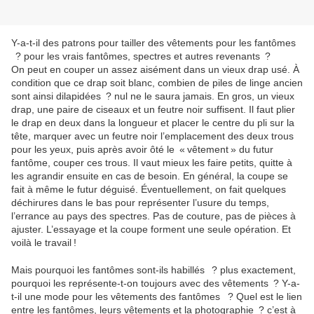
Y-a-t-il des patrons pour tailler des vêtements pour les fantômes
? pour les vrais fantômes, spectres et autres revenants ?
On peut en couper un assez aisément dans un vieux drap usé. À
condition que ce drap soit blanc, combien de piles de linge ancien
sont ainsi dilapidées ? nul ne le saura jamais. En gros, un vieux
drap, une paire de ciseaux et un feutre noir suffisent. Il faut plier
le drap en deux dans la longueur et placer le centre du pli sur la
tête, marquer avec un feutre noir l’emplacement des deux trous
pour les yeux, puis après avoir ôté le « vêtement » du futur
fantôme, couper ces trous. Il vaut mieux les faire petits, quitte à
les agrandir ensuite en cas de besoin. En général, la coupe se
fait à même le futur déguisé. Éventuellement, on fait quelques
déchirures dans le bas pour représenter l’usure du temps,
l’errance au pays des spectres. Pas de couture, pas de pièces à
ajuster. L’essayage et la coupe forment une seule opération. Et
voilà le travail !
Mais pourquoi les fantômes sont-ils habillés ? plus exactement,
pourquoi les représente-t-on toujours avec des vêtements ? Y-a-
t-il une mode pour les vêtements des fantômes ? Quel est le lien
entre les fantômes, leurs vêtements et la photographie ? c’est à